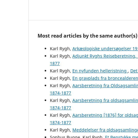
Most read articles by the same author(s)
Karl Rygh,
Arkæologiske undersøgelser 1
Karl Rygh,
Adjunkt Ryghs Reiseberetning,
1877
Karl Rygh,
En nyfunden helleristning
,
Det
Karl Rygh,
En gravplads fra broncealdere
Karl Rygh,
Aarsberetning fra Oldsagsamli
1874-1877
Karl Rygh,
Aarsberetning fra oldsagsamli
1874-1877
Karl Rygh,
Aarsberetning [1876] for olds
1874-1877
Karl Rygh,
Meddelelser fra oldsagsamlin
Sophus Bugge, Karl Rygh,
Et Benstykke m