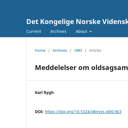
Det Kongelige Norske Vidensk
Current
Archives
About
Home
/
Archives
/
1883
/
Articles
Meddelelser om oldsagsaml
Karl Rygh
DOI:
https://doi.org/10.5324/dknvss.v0i0.963