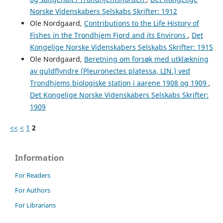
Norske Videnskabers Selskabs Skrifter: 1912
Ole Nordgaard,
Contributions to the Life History of
Fishes in the Trondhjem Fjord and its Environs
,
Det
Kongelige Norske Videnskabers Selskabs Skrifter: 1915
Ole Nordgaard,
Beretning om forsøk med utklækning
av guldflyndre (Pleuronectes platessa, LIN.) ved
Trondhjems biologiske station i aarene 1908 og 1909
,
Det Kongelige Norske Videnskabers Selskabs Skrifter:
1909
<<
<
1
2
Information
For Readers
For Authors
For Librarians