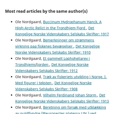
Most read articles by the same author(s)
Ole Nordgaard,
Buccinum Hydrophanum Hanck. A
High-Arctic Relict in the Trondhjem Fjord
,
Det
Kongelige Norske Videnskabers Selskabs Skrifter: 1917
Ole Nordgaard,
Bemerkninger om strømmens
virkning paa fiskenes bevægelser
,
Det Kongelige
Norske Videnskabers Selskabs Skrifter: 1910
Ole Nordgaard,
Et gammelt Lophoheliarev i
Trondhjemsfjorden
,
Det Kongelige Norske
Videnskabers Selskabs Skrifter: 1912
Ole Nordgaard,
Træk av fiskeriets utvikling i Norge. I.
Med figurer i teksten
,
Det Kongelige Norske
Videnskabers Selskabs Skrifter: 1908
Ole Nordgaard,
Vilhelm Ferdinand Johan Storm
,
Det
Kongelige Norske Videnskabers Selskabs Skrifter: 1913
Ole Nordgaard,
Beretning om forsøk med utklækking
av guldflyndre (Pleuronectes platessa LIN.) ved