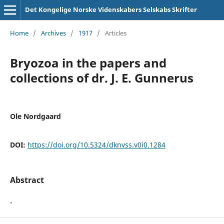
Det Kongelige Norske Videnskabers Selskabs Skrifter
Home
/
Archives
/
1917
/
Articles
Bryozoa in the papers and
collections of dr. J. E. Gunnerus
Ole Nordgaard
DOI:
https://doi.org/10.5324/dknvss.v0i0.1284
Abstract
-