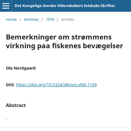
Det Kongelige Norske Videnskabers Selskabs Skrifter
Home
/
Archives
/
1910
/
Articles
Bemerkninger om strømmens
virkning paa fiskenes bevægelser
Ole Nordgaard
DOI:
https://doi.org/10.5324/dknvss.v0i0.1159
Abstract
-