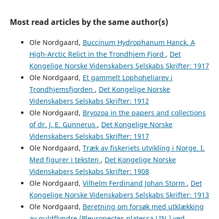
Most read articles by the same author(s)
Ole Nordgaard,
Buccinum Hydrophanum Hanck. A
High-Arctic Relict in the Trondhjem Fjord
,
Det
Kongelige Norske Videnskabers Selskabs Skrifter: 1917
Ole Nordgaard,
Et gammelt Lophoheliarev i
Trondhjemsfjorden
,
Det Kongelige Norske
Videnskabers Selskabs Skrifter: 1912
Ole Nordgaard,
Bryozoa in the papers and collections
of dr. J. E. Gunnerus
,
Det Kongelige Norske
Videnskabers Selskabs Skrifter: 1917
Ole Nordgaard,
Træk av fiskeriets utvikling i Norge. I.
Med figurer i teksten
,
Det Kongelige Norske
Videnskabers Selskabs Skrifter: 1908
Ole Nordgaard,
Vilhelm Ferdinand Johan Storm
,
Det
Kongelige Norske Videnskabers Selskabs Skrifter: 1913
Ole Nordgaard,
Beretning om forsøk med utklækking
av guldflyndre (Pleuronectes platessa LIN.) ved