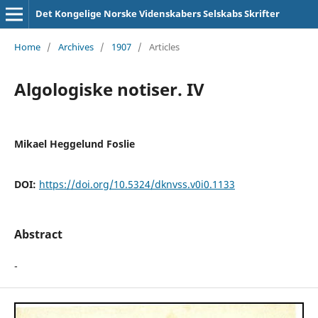
Det Kongelige Norske Videnskabers Selskabs Skrifter
Home
/
Archives
/
1907
/
Articles
Algologiske notiser. IV
Mikael Heggelund Foslie
DOI:
https://doi.org/10.5324/dknvss.v0i0.1133
Abstract
-