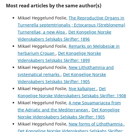
Most read articles by the same author(s)
Mikael Heggelund Foslie,
The Reproductive Organs in
Turnerella septemtrionalis ; Ectocarpus (Streblonema)
Turnerellae, a new Alga
,
Det Kongelige Norske
Videnskabers Selskabs Skrifter: 1896
Mikael Heggelund Foslie,
Remarks on Melobesiæ in
herbarium Crouan
,
Det Kongelige Norske
Videnskabers Selskabs Skrifter: 1899
Mikael Heggelund Foslie,
New Lithothamnia and
systematical remarks
,
Det Kongelige Norske
Videnskabers Selskabs Skrifter: 1905
Mikael Heggelund Foslie,
Nye kalkalger
,
Det
Kongelige Norske Videnskabers Selskabs Skrifter: 1908
Mikael Heggelund Foslie,
A new Squamariacea from
the Adriatic and the Mediterranean
,
Det Kongelige
Norske Videnskabers Selskabs Skrifter: 1905
Mikael Heggelund Foslie,
New forms of Lithothamnia
,
Det Kongelige Norske Videnskabers Selskabs Skrifter: