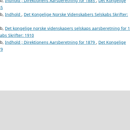
ab,
Indhold ; Direktionens Aarsberetning for 1885
,
Det Kongelige
85
ab,
Indhold
,
Det Kongelige Norske Videnskabers Selskabs Skrifter:
ab,
Det kongelige norske videnskapers selskaps aarsberetning for 
bs Skrifter: 1910
ab,
Indhold ; Direktionens Aarsberetning for 1879
,
Det Kongelige
79