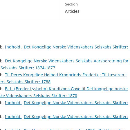
Section
Articles
ab,
Indhold
,
Det Kongelige Norske Videnskabers Selskabs Skrifter:
ab,
Det Kongelige Norske Videnskabers Selskabs Aarsberetning for
Selskabs Skrifter: 1874-1877
ab,
Til Deres Kongelige Høihed Kronprinds Frederik ; Til Læseren ;
rs Selskabs Skrifter: 1788
ab,
B. L. (Broder Lysholm) Knudtzons Gave til Det kongelige norske
ke Videnskabers Selskabs Skrifter: 1870
ab,
Indhold
,
Det Kongelige Norske Videnskabers Selskabs Skrifter:
ab,
Indhold
,
Det Kongelige Norske Videnskabers Selskabs Skrifter: