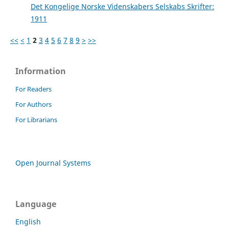
Det Kongelige Norske Videnskabers Selskabs Skrifter:
1911
<<
<
1
2
3
4
5
6
7
8
9
>
>>
Information
For Readers
For Authors
For Librarians
Open Journal Systems
Language
English