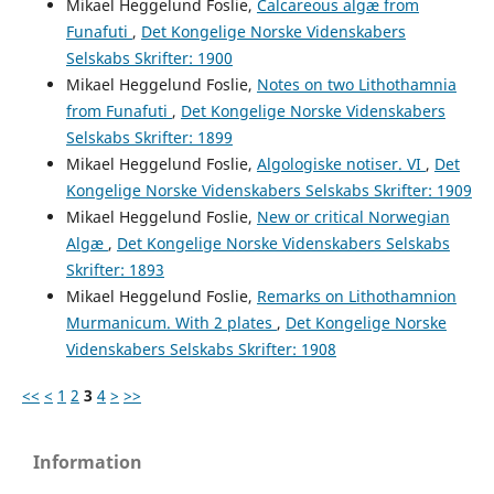
Mikael Heggelund Foslie,
Calcareous algæ from
Funafuti
,
Det Kongelige Norske Videnskabers
Selskabs Skrifter: 1900
Mikael Heggelund Foslie,
Notes on two Lithothamnia
from Funafuti
,
Det Kongelige Norske Videnskabers
Selskabs Skrifter: 1899
Mikael Heggelund Foslie,
Algologiske notiser. VI
,
Det
Kongelige Norske Videnskabers Selskabs Skrifter: 1909
Mikael Heggelund Foslie,
New or critical Norwegian
Algæ
,
Det Kongelige Norske Videnskabers Selskabs
Skrifter: 1893
Mikael Heggelund Foslie,
Remarks on Lithothamnion
Murmanicum. With 2 plates
,
Det Kongelige Norske
Videnskabers Selskabs Skrifter: 1908
<<
<
1
2
3
4
>
>>
Information