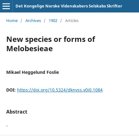
Det Kongelige Norske Videnskabers Selskabs Skrifter
Home
/
Archives
/
1902
/
Articles
New species or forms of
Melobesieae
Mikael Heggelund Foslie
DOI:
https://doi.org/10.5324/dknvss.v0i0.1084
Abstract
-