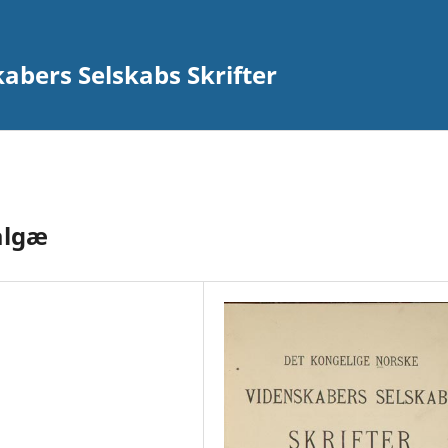
abers Selskabs Skrifter
algæ