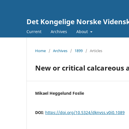
Det Kongelige Norske Vidensk
Current
Archives
About
Home
/
Archives
/
1899
/
Articles
New or critical calcareous 
Mikael Heggelund Foslie
DOI:
https://doi.org/10.5324/dknvss.v0i0.1089