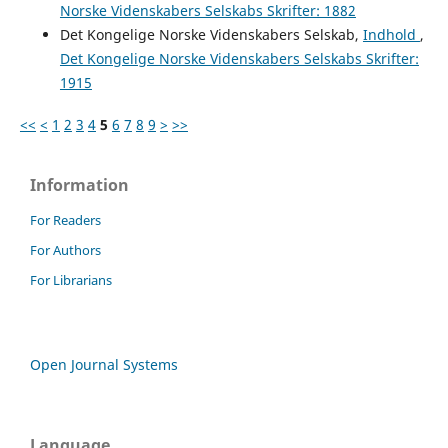
Norske Videnskabers Selskabs Skrifter: 1882
Det Kongelige Norske Videnskabers Selskab,
Indhold
,
Det Kongelige Norske Videnskabers Selskabs Skrifter:
1915
<<
<
1
2
3
4
5
6
7
8
9
>
>>
Information
For Readers
For Authors
For Librarians
Open Journal Systems
Language