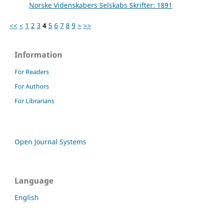
Norske Videnskabers Selskabs Skrifter: 1891
<<
<
1
2
3
4
5
6
7
8
9
>
>>
Information
For Readers
For Authors
For Librarians
Open Journal Systems
Language
English