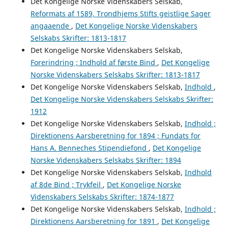
Det Kongelige Norske Videnskabers Selskab,
Reformats af 1589, Trondhjems Stifts geistlige Sager
angaaende
,
Det Kongelige Norske Videnskabers
Selskabs Skrifter: 1813-1817
Det Kongelige Norske Videnskabers Selskab,
Forerindring ; Indhold af første Bind
,
Det Kongelige
Norske Videnskabers Selskabs Skrifter: 1813-1817
Det Kongelige Norske Videnskabers Selskab,
Indhold
,
Det Kongelige Norske Videnskabers Selskabs Skrifter:
1912
Det Kongelige Norske Videnskabers Selskab,
Indhold ;
Direktionens Aarsberetning for 1894 ; Fundats for
Hans A. Benneches Stipendiefond
,
Det Kongelige
Norske Videnskabers Selskabs Skrifter: 1894
Det Kongelige Norske Videnskabers Selskab,
Indhold
af 8de Bind ; Trykfeil
,
Det Kongelige Norske
Videnskabers Selskabs Skrifter: 1874-1877
Det Kongelige Norske Videnskabers Selskab,
Indhold ;
Direktionens Aarsberetning for 1891
,
Det Kongelige