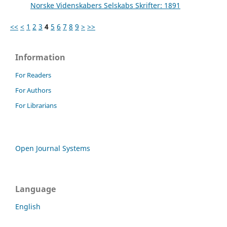
Norske Videnskabers Selskabs Skrifter: 1891
<<
<
1
2
3
4
5
6
7
8
9
>
>>
Information
For Readers
For Authors
For Librarians
Open Journal Systems
Language
English