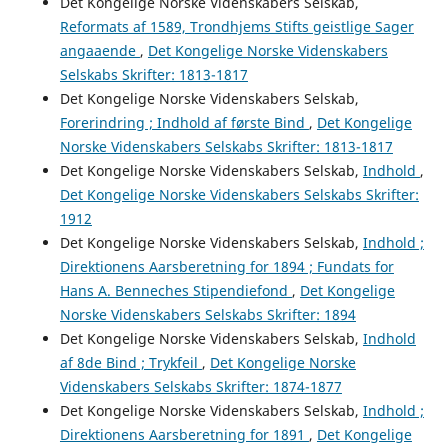
Det Kongelige Norske Videnskabers Selskab,
Reformats af 1589, Trondhjems Stifts geistlige Sager
angaaende
,
Det Kongelige Norske Videnskabers
Selskabs Skrifter: 1813-1817
Det Kongelige Norske Videnskabers Selskab,
Forerindring ; Indhold af første Bind
,
Det Kongelige
Norske Videnskabers Selskabs Skrifter: 1813-1817
Det Kongelige Norske Videnskabers Selskab,
Indhold
,
Det Kongelige Norske Videnskabers Selskabs Skrifter:
1912
Det Kongelige Norske Videnskabers Selskab,
Indhold ;
Direktionens Aarsberetning for 1894 ; Fundats for
Hans A. Benneches Stipendiefond
,
Det Kongelige
Norske Videnskabers Selskabs Skrifter: 1894
Det Kongelige Norske Videnskabers Selskab,
Indhold
af 8de Bind ; Trykfeil
,
Det Kongelige Norske
Videnskabers Selskabs Skrifter: 1874-1877
Det Kongelige Norske Videnskabers Selskab,
Indhold ;
Direktionens Aarsberetning for 1891
,
Det Kongelige