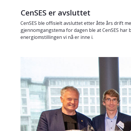
CenSES er avsluttet
CenSES ble offisielt avsluttet etter åtte års drift 
gjennomgangstema for dagen ble at CenSES har bidr
energiomstillingen vi nå er inne i.