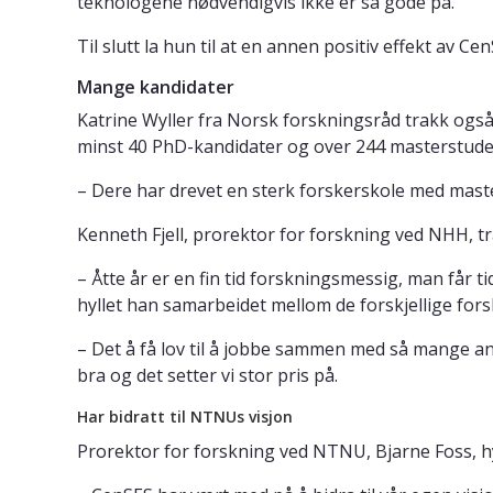
teknologene nødvendigvis ikke er så gode på.
Til slutt la hun til at en annen positiv effekt av 
Mange kandidater
Katrine Wyller fra Norsk forskningsråd trakk også
minst 40 PhD-kandidater og over 244 masterstude
– Dere har drevet en sterk forskerskole med master
Kenneth Fjell, prorektor for forskning ved NHH, tr
– Åtte år er en fin tid forskningsmessig, man får tid 
hyllet han samarbeidet mellom de forskjellige fo
– Det å få lov til å jobbe sammen med så mange and
bra og det setter vi stor pris på.
Har bidratt til NTNUs visjon
Prorektor for forskning ved NTNU, Bjarne Foss, h