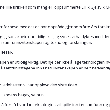
ne lille brikken som mangler, oppsummerte Eirik Gjelsvik M
er fornøyd med det de har oppnådd gjennom åtte års forsk
glig samarbeid enn tidligere. Jeg synes vi har lyktes med de
m samfunnsvitenskapen og teknologiforskningen.
SINTEF.
 er utrolig viktig. Det hjelper ikke å lage teknologien hvis 
 få samfunnsfagene inn i naturvitenskapen er helt nødvendig,
lledebatten vi har opplevd den siste tiden.
n i «noens hage», sa hun,
tig å forstå hvordan teknologien vil spille inn i et samfunn