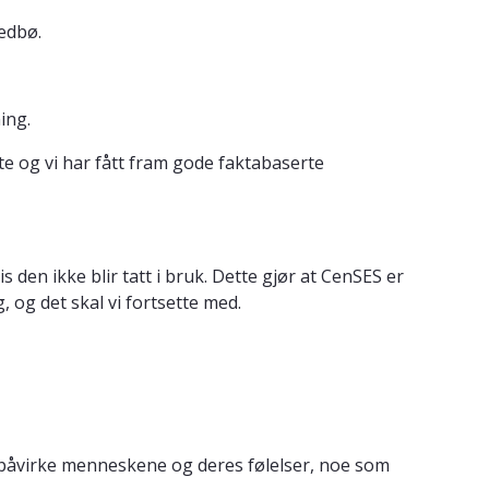
edbø.
ning.
tte og vi har fått fram gode faktabaserte
den ikke blir tatt i bruk. Dette gjør at CenSES er
 og det skal vi fortsette med.
 og påvirke menneskene og deres følelser, noe som