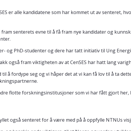
CenSES er alle kandidatene som har kommet ut av senteret, hvo
 fram senterets evne til å få fram nye kandidater og kunns
nter.
- og PhD-studenter og dere har tatt initiativ til Ung Energi 
akk også fram viktigheten av at CenSES har hatt lang varigh
til å fordype seg og vi håper det at vi kan få lov til å ta dett
rskningspartnerne.
re flotte forskningsinstitusjoner som vi har fått gjort her
yllet også senteret for å være med på å oppfylle NTNUs vis