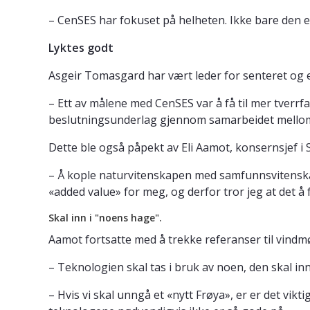
– CenSES har fokuset på helheten. Ikke bare den e
Lyktes godt
Asgeir Tomasgard har vært leder for senteret og 
– Ett av målene med CenSES var å få til mer tverrfa
beslutningsunderlag gjennom samarbeidet mello
Dette ble også påpekt av Eli Aamot, konsernsjef i 
– Å kople naturvitenskapen med samfunnsvitenskapen
«added value» for meg, og derfor tror jeg at det å
Skal inn i "noens hage".
Aamot fortsatte med å trekke referanser til vindmø
– Teknologien skal tas i bruk av noen, den skal in
– Hvis vi skal unngå et «nytt Frøya», er er det vik