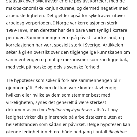
Statistikk over sykefravær er ofte positivt korrelert med de
makroøkonomiske konjunkturene, og dermed negativt med
arbeidsledigheten. Det gjelder også for sykefravær utover
arbeidsgiverperioden. I Norge var korrelasjonen sterk i
1989-1999, men deretter har den bare vært synlig i kortere
perioder. Sammenhengen er også påvist i andre land, og
korrelasjonen har vært spesielt sterk i Sverige. Artikkelen
søker å gi en oversikt over den tilgjengelige kunnskapen om
sammenhengen og mulige mekanismer som kan ligge bak,
med vekt på norske og delvis svenske forhold.
Tre hypoteser som søker å forklare sammenhengen blir
gjennomgått. Selv om det kan være kontekstavhengig
hvilken eller hvilke av dem som stemmer best med
virkeligheten, synes det generelt å være sterkest
dokumentasjon for
disiplineringshypotesen
, altså at høy
ledighet virker disiplinerende på arbeidstakerne uten at
helsetilstanden som sådan er påvirket. Ifølge hypotesen kan
økende ledighet innebære både nedgang i antall
illegitime