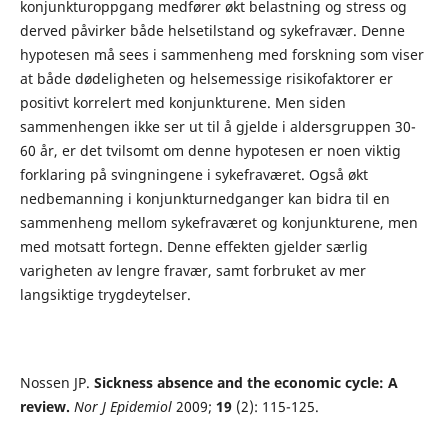
konjunkturoppgang medfører økt belastning og stress og
derved påvirker både helsetilstand og sykefravær. Denne
hypotesen må sees i sammenheng med forskning som viser
at både dødeligheten og helsemessige risikofaktorer er
positivt korrelert med konjunkturene. Men siden
sammenhengen ikke ser ut til å gjelde i aldersgruppen 30-
60 år, er det tvilsomt om denne hypotesen er noen viktig
forklaring på svingningene i sykefraværet. Også økt
nedbemanning i konjunkturnedganger kan bidra til en
sammenheng mellom sykefraværet og konjunkturene, men
med motsatt fortegn. Denne effekten gjelder særlig
varigheten av lengre fravær, samt forbruket av mer
langsiktige trygdeytelser.
Nossen JP.
Sickness absence and the economic cycle: A
review.
Nor J Epidemiol
2009;
19
(2): 115-125.