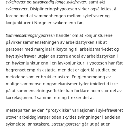
sykefravær
og
unødvendig lange sykefravær
, samt økt
sykenærvær
. Disiplineringshypotesen virker også lettest å
forene med at sammenhengen mellom sykefravær og
konjunkturer i Norge er svakere enn før.
Sammensetningshypotesen
handler om at konjunkturene
påvirker sammensetningen av arbeidsstyrken slik at
personer med marginal tilknytning til arbeidsmarkedet og
høyt sykefravær utgjør en større andel av arbeidsstyrken i
en høykonjunktur enn i en lavkonjunktur. Hypotesen har fått
begrenset empirisk støtte, men det er gjort få studier, og
metodene som er brukt er usikre. En gjennomgang av
mulige sammensetningsmekanismer tyder imidlertid ikke
på at sammensetningseffekter kan forklare noen stor del av
korrelasjonen. I samme retning trekker det at
mesteparten av den "prosykliske" variasjonen i sykefraværet
utover arbeidsgiverperioden skyldes svingninger i andelen
sykmeldte lønnstakere.
Stresshypotesen
går ut på at en