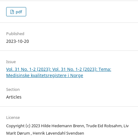
pdf
Published
2023-10-20
Issue
Vol. 31 No. 1-2 (2023): Vol. 31 No. 1-2 (2023): Tema:
Medisinske kvalitetsregistere i Norge
Section
Articles
License
Copyright (c) 2023 Hilde Hedemann Brenn, Trude Eid Robsahm, Liv
Marit Dørum , Henrik Løvendahl Svendsen