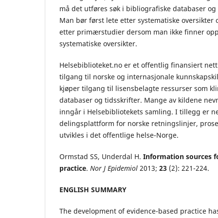
må det utføres søk i bibliografiske databaser og
Man bør først lete etter systematiske oversikter 
etter primærstudier dersom man ikke finner opp
systematiske oversikter.
Helsebiblioteket.no er et offentlig finansiert net
tilgang til norske og internasjonale kunnskapski
kjøper tilgang til lisensbelagte ressurser som kl
databaser og tidsskrifter. Mange av kildene nevn
inngår i Helsebibliotekets samling. I tillegg er n
delingsplattform for norske retningslinjer, pros
utvikles i det offentlige helse-Norge.
Ormstad SS, Underdal H.
Information sources f
practice
.
Nor J Epidemiol
2013;
23
(2): 221-224.
ENGLISH SUMMARY
The development of evidence-based practice has