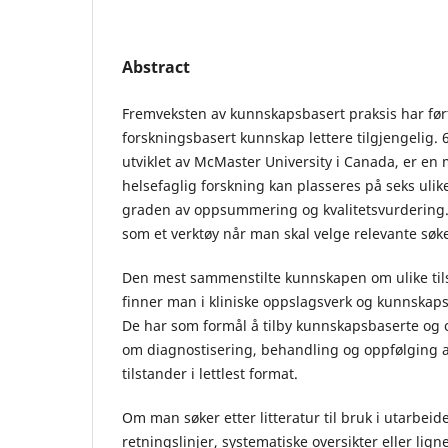
Abstract
Fremveksten av kunnskapsbasert praksis har ført 
forskningsbasert kunnskap lettere tilgjengelig.
utviklet av McMaster University i Canada, er en
helsefaglig forskning kan plasseres på seks ulik
graden av oppsummering og kvalitetsvurdering
som et verktøy når man skal velge relevante søke
Den mest sammenstilte kunnskapen om ulike ti
finner man i kliniske oppslagsverk og kunnskaps
De har som formål å tilby kunnskapsbaserte og 
om diagnostisering, behandling og oppfølging av
tilstander i lettlest format.
Om man søker etter litteratur til bruk i utarbeid
retningslinjer, systematiske oversikter eller l