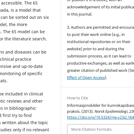
 accessible. The 6S
acknowledgement of its initial public
ada, is a model that
in this journal.
can be sorted out on six
odel, the more
3. Authors are permitted and encour
s. The 6S model can be
to post their work online (e.g., in
r the literature search.
institutional repositories or on their
website) prior to and during the
ns and diseases can be
submission process, as it can lead to
linical practice
productive exchanges, as well as earli
ensive and up-to-date
greater citation of published work (S
onitoring of specific
Effect of Open Access
).
ats.
e included in clinical
How to Cite
atic reviews and other
Informasjonskilder for kunnskapsbas
s in bibliographic
praksis. (2013).
Norsk Epidemiologi
,
23
irst try to find
https://doi.org/10.5324/nje.v23i2.16
 written about the topic
More Citation Formats
udies only if no relevant