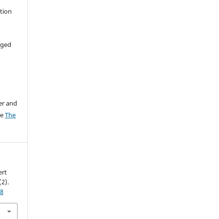
ation
aged
er and
ee
The
ert
(2).
48