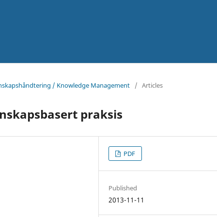
Kunnskapshåndtering / Knowledge Management
/
Articles
nnskapsbasert praksis
PDF
Published
2013-11-11