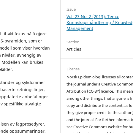
Issue
Vol. 23 No. 2 (2013): Tema:
Kunnskapshåndtering / Knowled
Management
til økt fokus på å gjøre
 6S-pyramiden, som er
Section
 modell som viser hvordan
Articles
e nivåer, avhengig av
. Modellen kan brukes
License
kilder.
Norsk Epidemiologi licenses all conten
lstander og sykdommer
the journal under a Creative Commo
baserte retningslinjer.
Attribution (CC-BY) licence. This mean
oppdaterte anbefalinger
among other things, that anyone is fr
 spesifikke utvalgte
copy and distribute the content, as l
they give proper credit to the author(
and the journal. For further informati
elsen av fagprosedyrer,
see Creative Commons website for 
ignende oppsummeringer,