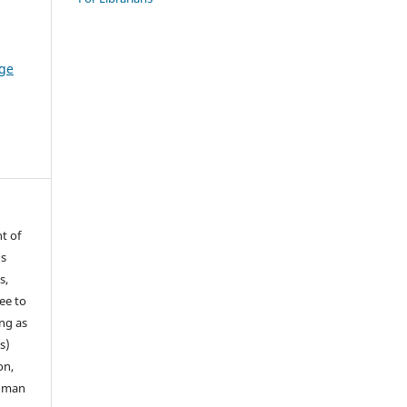
ge
t of
ns
s,
ee to
ong as
s)
on,
human