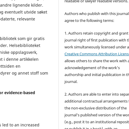
readable or lawyer readable versions.
 andre lignende kilder.
og eventuelt utvide søket
Authors who publish with this journal
daterte, relevante
agree to the following terms:
1. Authors retain copyright and grant
tbibliotek som gir gratis
journal right of first publication with 
lder. Helsebiblioteket
work simultaneously licensed under 
iniske oppslagsverk,
Creative Commons Attribution Licens
t i denne artikkelen
allows others to share the work with 
ettsiden en
acknowledgement of the work's
edyrer og annet stoff som
authorship and initial publication in t
journal.
or evidence-based
2. Authors are able to enter into sepa
additional contractual arrangements 
the non-exclusive distribution of the
journal's published version of the wo
(e.g., post it to an institutional reposi
 led to an increased
or publish it in a book), with an