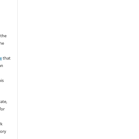
 the
the
a
e
that
an
his
rate,
for
rk
tory