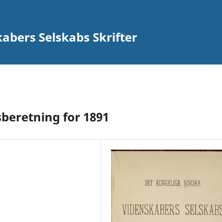
abers Selskabs Skrifter
sberetning for 1891