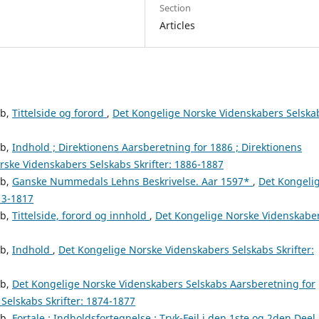
Section
Articles
ab,
Tittelside og forord
,
Det Kongelige Norske Videnskabers Selska
ab,
Indhold ; Direktionens Aarsberetning for 1886 ; Direktionens
rske Videnskabers Selskabs Skrifter: 1886-1887
ab,
Ganske Nummedals Lehns Beskrivelse. Aar 1597*
,
Det Kongeli
13-1817
ab,
Tittelside, forord og innhold
,
Det Kongelige Norske Videnskabe
ab,
Indhold
,
Det Kongelige Norske Videnskabers Selskabs Skrifter:
ab,
Det Kongelige Norske Videnskabers Selskabs Aarsberetning for
Selskabs Skrifter: 1874-1877
ab,
Fortale ; Indholdsfortegnelse ; Tryk-Feil i den 1ste og 2den Deel