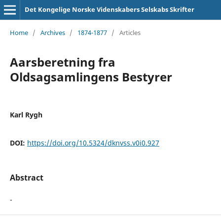
Det Kongelige Norske Videnskabers Selskabs Skrifter
Home
/
Archives
/
1874-1877
/
Articles
Aarsberetning fra
Oldsagsamlingens Bestyrer
Karl Rygh
DOI:
https://doi.org/10.5324/dknvss.v0i0.927
Abstract
-