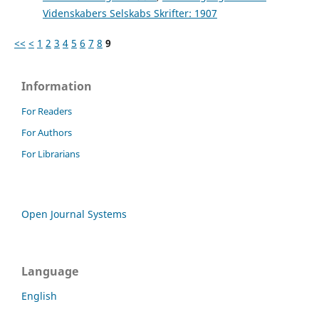
Videnskabers Selskabs Skrifter: 1907
<<
<
1
2
3
4
5
6
7
8
9
Information
For Readers
For Authors
For Librarians
Open Journal Systems
Language
English