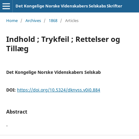
Det Kongelige Norske Videnskabers Selskabs Skrifter
Home
/
Archives
/
1868
/
Articles
Indhold ; Trykfeil ; Rettelser og
Tillæg
Det Kongelige Norske Videnskabers Selskab
DOI:
https://doi.org/10.5324/dknvss.v0i0.884
Abstract
-