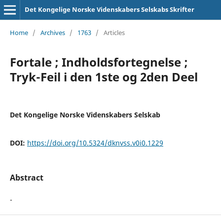
Det Kongelige Norske Videnskabers Selskabs Skrifter
Home
/
Archives
/
1763
/
Articles
Fortale ; Indholdsfortegnelse ;
Tryk-Feil i den 1ste og 2den Deel
Det Kongelige Norske Videnskabers Selskab
DOI:
https://doi.org/10.5324/dknvss.v0i0.1229
Abstract
-