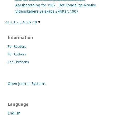
Aarsberetning for 1907
,
Det Kongelige Norske
Videnskabers Selskabs Skrifter: 1907
<<
<
1
2
3
4
5
6
7
8
9
Information
For Readers
For Authors
For Librarians
Open Journal Systems
Language
English