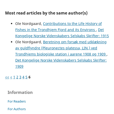
Most read articles by the same author(s)
Ole Nordgaard,
Contributions to the Life History of
Fishes in the Trondhjem Fjord and its Environs
,
Det
Kongelige Norske Videnskabers Selskabs Skrifter: 1915
Ole Nordgaard,
Beretning om forsøk med utklækning
av guldflyndre (Pleuronectes platessa, LIN.) ved
Trondhjems biologiske station i aarene 1908 og 1909
,
Det Kongelige Norske Videnskabers Selskabs Skrifter:
1909
<<
<
1
2
3
4
5
6
Information
For Readers
For Authors