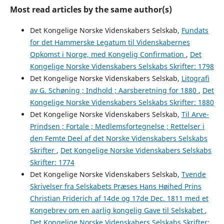
Most read articles by the same author(s)
Det Kongelige Norske Videnskabers Selskab,
Fundats
for det Hammerske Legatum til Videnskabernes
Opkomst i Norge, med Kongelig Confirmation
,
Det
Kongelige Norske Videnskabers Selskabs Skrifter: 1798
Det Kongelige Norske Videnskabers Selskab,
Litografi
av G. Schøning ; Indhold ; Aarsberetning for 1880
,
Det
Kongelige Norske Videnskabers Selskabs Skrifter: 1880
Det Kongelige Norske Videnskabers Selskab,
Til Arve-
Prindsen ; Fortale ; Medlemsfortegnelse ; Rettelser i
den Femte Deel af det Norske Videnskabers Selskabs
Skrifter
,
Det Kongelige Norske Videnskabers Selskabs
Skrifter: 1774
Det Kongelige Norske Videnskabers Selskab,
Tvende
Skrivelser fra Selskabets Præses Hans Høihed Prins
Christian Friderich af 14de og 17de Dec. 1811 med et
Kongebrev om en aarlig kongelig Gave til Selskabet
,
Det Kongelige Norske Videnskabers Selskabs Skrifter: