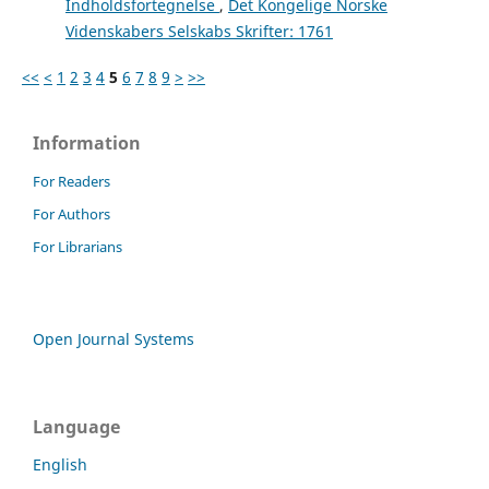
Indholdsfortegnelse
,
Det Kongelige Norske
Videnskabers Selskabs Skrifter: 1761
<<
<
1
2
3
4
5
6
7
8
9
>
>>
Information
For Readers
For Authors
For Librarians
Open Journal Systems
Language
English