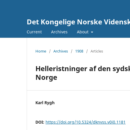
Det Kongelige Norske Vidensk
Current
Archives
About
Home
/
Archives
/
1908
/
Articles
Helleristninger af den syds
Norge
Karl Rygh
DOI:
https://doi.org/10.5324/dknvss.v0i0.1181