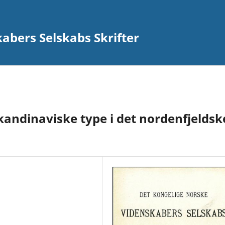
abers Selskabs Skrifter
kandinaviske type i det nordenfjeldsk