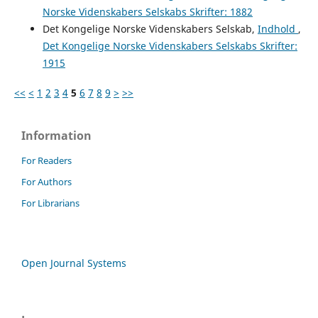
Norske Videnskabers Selskabs Skrifter: 1882
Det Kongelige Norske Videnskabers Selskab,
Indhold
,
Det Kongelige Norske Videnskabers Selskabs Skrifter:
1915
<<
<
1
2
3
4
5
6
7
8
9
>
>>
Information
For Readers
For Authors
For Librarians
Open Journal Systems