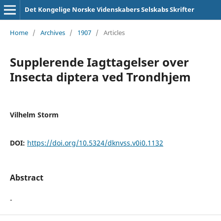
Det Kongelige Norske Videnskabers Selskabs Skrifter
Home
/
Archives
/
1907
/
Articles
Supplerende Iagttagelser over
Insecta diptera ved Trondhjem
Vilhelm Storm
DOI:
https://doi.org/10.5324/dknvss.v0i0.1132
Abstract
-