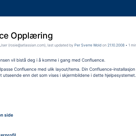
ce Opplæring
ser (rosie@atlassian.com)
, last updated by
Per Sverre Wold
on
21.10.2008
1 mi
nsen vil bistå deg i å komme i gang med Confluence.
ilpasse Confluence med ulik layout/tema. Din Confluence-installasjon
t utseende enn det som vises i skjermbildene i dette hjelpesystemet.
en side
erprofil