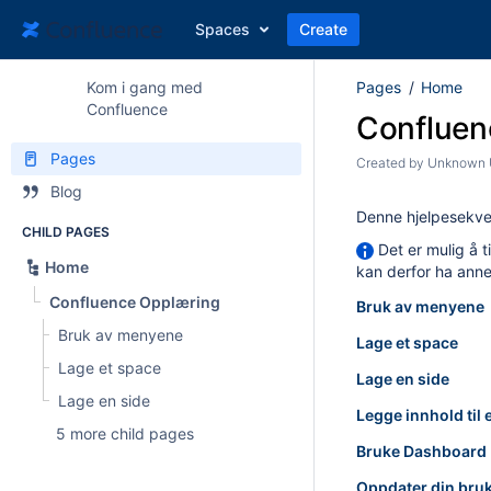
Spaces
Create
Kom i gang med
Pages
Home
Confluence
Confluen
Pages
Created by
Unknown U
Blog
Denne hjelpesekve
CHILD PAGES
Det er mulig å t
Home
kan derfor ha anne
Confluence Opplæring
Bruk av menyene
Bruk av menyene
Lage et space
Lage et space
Lage en side
Lage en side
Legge innhold til 
5 more child pages
Bruke Dashboard
Oppdater din bruk