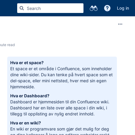
Log in
nute read
Hva er et space?
Et space er et område i Confluence, som inneholder
dine wiki-sider. Du kan tenke på hvert space som et
del-space, eller mini nettsted, hver med sin egen
hjemmeside.
Hva er Dashboard?
Dashboard er hjemmesiden til din Confluence wiki.
Dashboard har en liste over alle space i din wiki, i
tillegg til opplisting av nylig endret innhold.
Hva er en wiki?
En wiki er programvare som gjør det mulig for deg
og dine kollegaer å lage og editere websider raskt