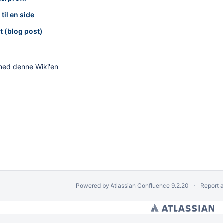
il en side
t (blog post)
ed denne Wiki'en
Powered by
Atlassian Confluence
9.2.20
Report 