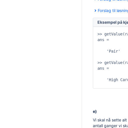
Forslag til løsnin
Eksempel på kj
>> getValue(r
ans =

    'Pair'

>> getValue(r
ans =

    'High Card
e)
Vi skal nå sette al
antall ganger vi sk