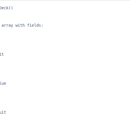
eck()

 array with fields:

t

ue

it
