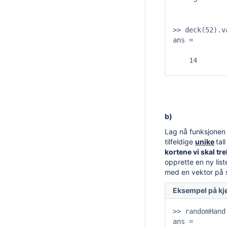
>> deck(52).va
ans =

    14

b)
Lag nå funksjone
tilfeldige
unike
tal
kortene vi skal tr
opprette en ny lis
med en vektor på
Eksempel på kj
>> randomHand(
ans = 
