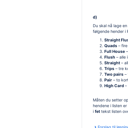
d)
Du skal nå lage en
følgende hender i
Straight Flu
Quads
– fir
Full House
–
Flush
– alle 
Straight
– al
Trips
– tre k
Two pairs
– 
Pair
– to kor
High Card
–
Måten du setter op
hendene i listen e
i
fet
tekst listen ov
Forslag til løsnin