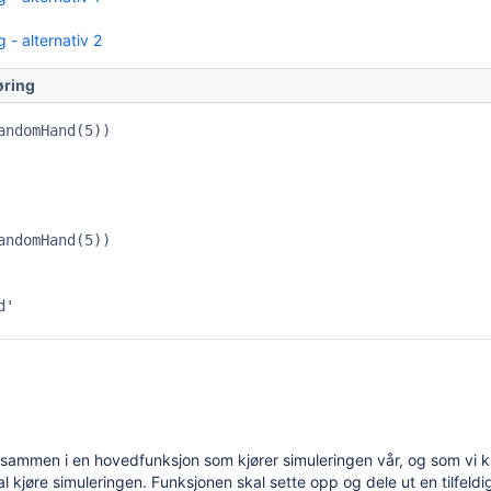
g - alternativ 2
øring
andomHand(5))

andomHand(5))

'

t sammen i en hovedfunksjon som kjører simuleringen vår, og som vi ka
al kjøre simuleringen. Funksjonen skal sette opp og dele ut en tilfeldi