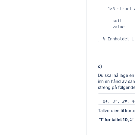
  1×5 struct 
    suit

    value

% Innholdet i
c)
Du skal nå lage en
inn en hånd av sa
streng på følgende
Q♦, 3♤, 2♥, 4
Tallverdien til kor
'T' for tallet 10, '