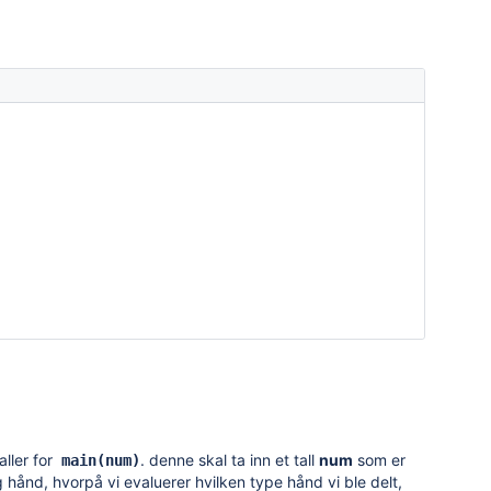
ller for
. denne skal ta inn et tall
num
som er
main(num)
g hånd, hvorpå vi evaluerer hvilken type hånd vi ble delt,