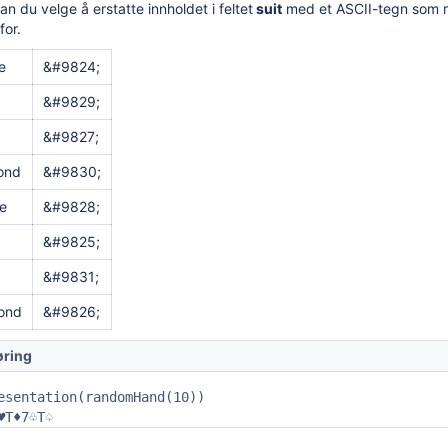
an du velge å erstatte innholdet i feltet
suit
med et ASCII-tegn som r
for.
e
&#9824;
&#9829;
&#9827;
ond
&#9830;
e
&#9828;
&#9825;
&#9831;
ond
&#9826;
øring
esentation(randomHand(10))

♥T♦7♧T♤