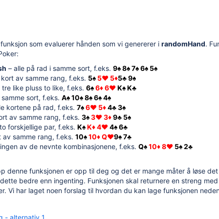
 funksjon som evaluerer hånden som vi genererer i
randomHand
. Fu
 Poker:
sh
– alle på rad i samme sort, f.eks.
9♠ 8♠ 7♠ 6♠ 5♠
e kort av samme rang, f.eks.
5♠
5♥ 5♦
5♣ 9♠
 tre like pluss to like, f.eks.
6♠
6♦ 6♥
K♠ K♣
i samme sort, f.eks.
A♠ 10♠ 8♠ 6♠ 4♠
le kortene på rad, f.eks.
7♠
6♥ 5♦
4♣ 3♠
ort av samme rang, f.eks.
3♠
3♥ 3♦
9♣ 5♠
to forskjellige par, f.eks.
K♠
K♦ 4♥
4♠ 6♣
t av samme rang, f.eks.
10♠
10♦ Q♥
9♠ 7♣
 ingen av de nevnte kombinasjonene, f.eks.
Q♠
10♦ 8♥
5♠ 2♣
p denne funksjonen er opp til deg og det er mange måter å løse det
r dette bedre enn ingenting. Funksjonen skal returnere en streng m
er. Vi har laget noen forslag til hvordan du kan lage funksjonen neden
g - alternativ 1