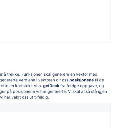
ker å trekke. Funksjonen skal generere en vektor med
e genererte verdiene i vektoren gir oss
posisjonene
til de
rette en kortstokk vha.
getDeck
fra forrige oppgave, og
er på posisjonene vi har genererte. Vi skal altså stå igjen
i har valgt oss ut tilfeldig.