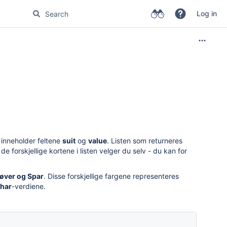
Log in
inneholder feltene
suit
og
value
. Listen som returneres
e forskjellige kortene i listen velger du selv - du kan for
øver
og
Spar
. Disse forskjellige fargene representeres
har
-verdiene.