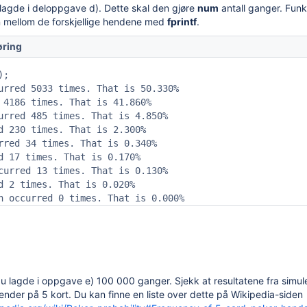
 lagde i deloppgave d). Dette skal den gjøre
num
antall ganger. Funk
n mellom de forskjellige hendene med
fprintf
.
øring
;

urred 5033 times. That is 50.330%

 4186 times. That is 41.860%

urred 485 times. That is 4.850%

d 230 times. That is 2.300%

rred 34 times. That is 0.340%

d 17 times. That is 0.170%

curred 13 times. That is 0.130%

d 2 times. That is 0.020%

h occurred 0 times. That is 0.000%
du lagde i oppgave e) 100 000 ganger. Sjekk at resultatene fra sim
hender på 5 kort. Du kan finne en liste over dette på Wikipedia-siden