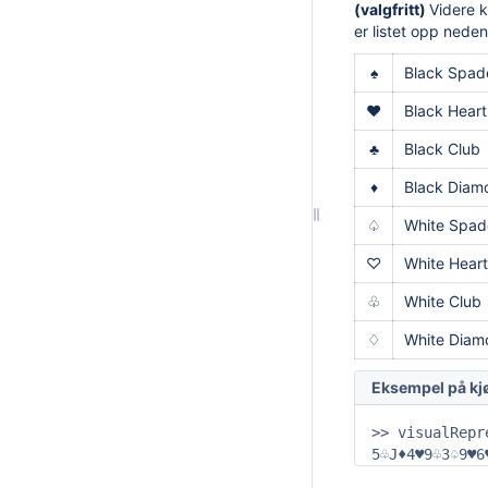
(valgfritt)
Videre k
er listet opp neden
♠
Black Spad
♥
Black Heart
♣
Black Club
♦
Black Diam
♤
White Spad
♡
White Heart
♧
White Club
♢
White Diam
Eksempel på kj
>> visualRepr
5♧J♦4♥9♧3♤9♥6