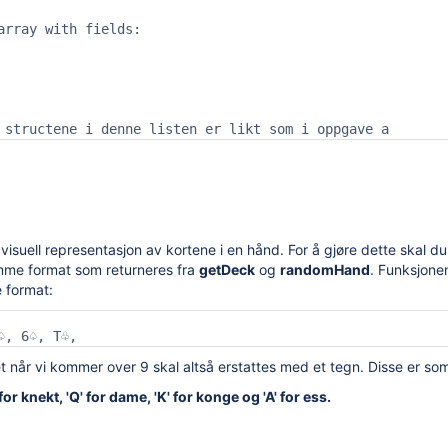
array with fields:

 structene i denne listen er likt som i oppgave a
 visuell representasjon av kortene i en hånd. For å gjøre dette skal d
mme format som returneres fra
getDeck
og
randomHand
. Funksjone
 format:
♤, 6♤, T♧,
tet når vi kommer over 9 skal altså erstattes med et tegn. Disse er som
J' for knekt, 'Q' for dame, 'K' for konge og 'A' for ess.