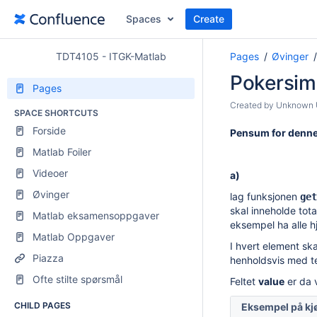
Spaces
Create
TDT4105 - ITGK-Matlab
Pages
Øvinger
Pokersim
Pages
Created by
Unknown 
SPACE SHORTCUTS
Forside
Pensum
for denne
Matlab Foiler
Videoer
a)
Øvinger
lag funksjonen
get
skal inneholde tota
Matlab eksamensoppgaver
eksempel ha alle hj
Matlab Oppgaver
I hvert element ska
Piazza
henholdsvis med t
Ofte stilte spørsmål
Feltet
value
er da 
CHILD PAGES
Eksempel på kj