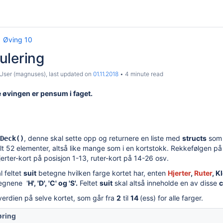
Øving 10
ulering
User (magnuses)
, last updated on
01.11.2018
4 minute read
 øvingen er pensum i faget.
, denne skal sette opp og returnere en liste med
structs
som 
Deck()
lt 52 elementer, altså like mange som i en kortstokk. Rekkefølgen på d
erter-kort på posisjon 1-13, ruter-kort på 14-26 osv.
l feltet
suit
betegne hvilken farge kortet har, enten
Hjerter
,
Ruter
,
Kl
egnene '
H', 'D', 'C' og 'S'.
Feltet
suit
skal altså inneholde en av disse
c
verdien på selve kortet, som går fra
2
til
14
(ess) for alle farger.
øring