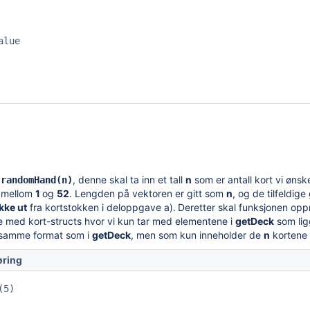
lue

n
, denne skal ta inn et tall
n
som er antall kort vi øns
randomHand(n)
l mellom
1
og
52
. Lengden på vektoren er gitt som
n
, og de tilfeldig
ekke ut
fra kortstokken i deloppgave a).
Deretter skal funksjonen opp
te med kort-structs hvor vi kun tar med elementene i
getDeck
som ligg
 samme format som i
getDeck
, men som kun inneholder de
n
kortene v
øring
5)
