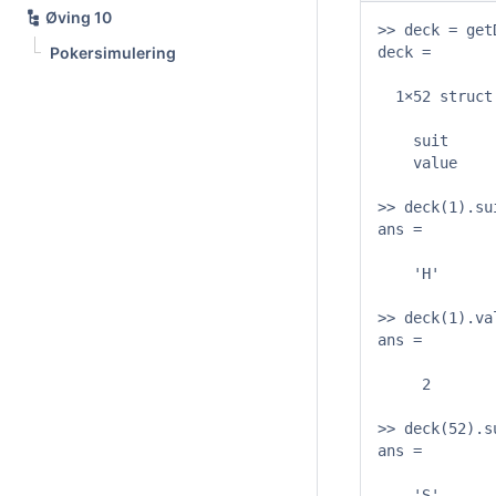
Øving 10
>> deck = getD
Pokersimulering
deck = 

  1×52 struct
    suit

    value

>> deck(1).sui
ans =

    'H'

>> deck(1).val
ans =

     2

>> deck(52).su
ans =

    'S'
