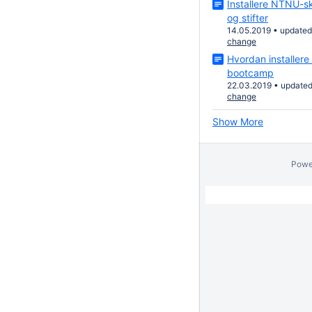
Installere NTNU-s
og stifter
14.05.2019
•
update
change
Hvordan installer
bootcamp
22.03.2019
•
update
change
Show More
Powe