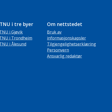
TNU i tre byer
Om nettstedet
TNU i Gjøvik
Bruk av
TNU i Trondheim
informasjonskapsler
TNU i Ålesund
Tilgjengelighetserklæring
Personvern
Ansvarlig redaktør