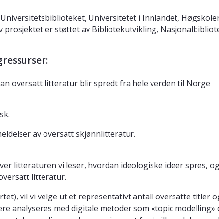
versitetsbiblioteket, Universitetet i Innlandet, Høgskolen
 prosjektet er støttet av Bibliotekutvikling, Nasjonalbibliot
gressurser:
dan oversatt litteratur blir spredt fra hele verden til Norge
rsk
.
ldelser av oversatt skjønnlitteratur.
er litteraturen vi leser, hvordan ideologiske ideer spres, o
versatt litteratur.
et), vil vi velge ut et representativt antall oversatte titler 
dere analyseres med digitale metoder som «topic modelling»