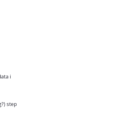
ata i
.
g?) step