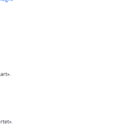
art».
rtet».