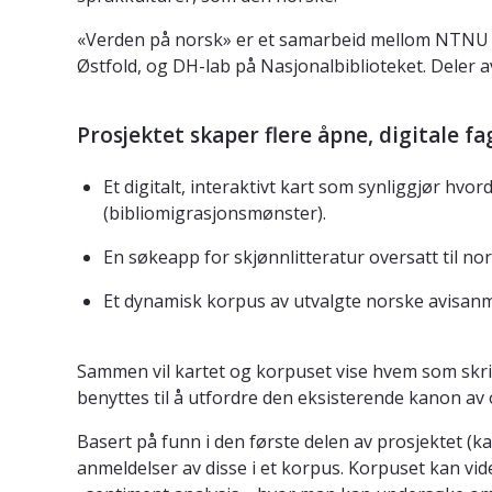
«Verden på norsk» er et samarbeid mellom NTNU Uni
Østfold, og DH-lab på Nasjonalbiblioteket. Deler av
Prosjektet skaper flere åpne, digitale fa
Et digitalt, interaktivt kart som synliggjør hvor
(bibliomigrasjonsmønster).
En søkeapp for skjønnlitteratur oversatt til no
Et dynamisk korpus av utvalgte norske avisanme
Sammen vil kartet og korpuset vise hvem som skriv
benyttes til å utfordre den eksisterende kanon av o
Basert på funn i den første delen av prosjektet (kart
anmeldelser av disse i et korpus. Korpuset kan vi