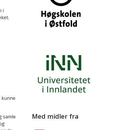
 i
eket.
g kunne
Med midler fra
og samle
 og