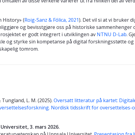
mtalen av disse verkene varierer ut fra hvilken del av ver
 History» (
Roig-Sanz & Fólica, 2021
). Det vil si at vi bruker d
nliggjøre og bevisstgjøre oss på historiske sammenhenger 
rosjektet er godt integrert i utviklingen av
NTNU D-Lab
. G
ikle og styrke sin kompetanse på digital forskningsstøtte og
tenskapelig tomrom.
& Tungland, L. M. (2025).
Oversatt litteratur på kartet: Digital
versettelsesforskning. Nordisk tidsskrift for oversettelses-
Universitet, 3. mars 2026.
itteraturvetenskap på Uppsala Universitet.
Presentasjon fra