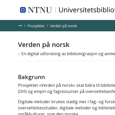
NTNU Universitetsbiblioteket
Prosjekter
Verden på norsk
Verden på norsk
Verden på norsk
– En digital utforsking av bibliomigrasjon og anme
Bakgrunn
Prosjektet «Verden på norsk» skal bidra til biblio
(DH) og empiri og fagressurser på oversettelsesfel
Digitale metoder brukes stadig mer i fag- og forsk
oversettelsesstudier, digitale metoder og bibliote
språkkulturer, som den norske.