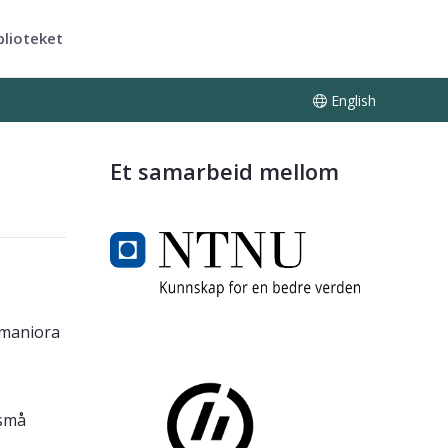
blioteket
English
Et samarbeid mellom
umaniora
 små