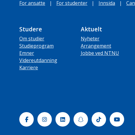
For ansatte
|
For studenter
|
Innsida
|
Can
Studere
Aktuelt
Om studier
Nyheter
Studieprogram
Arrangement
Emner
Jobbe ved NTNU
Videreutdanning
Karriere
Facebook
Instagram
Linkedin
Snapchat
Tiktok
Yout