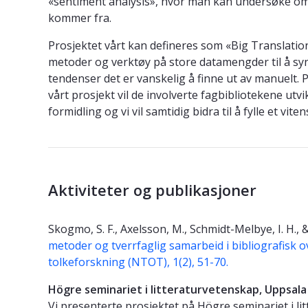
«sentiment analysis», hvor man kan undersøke om o
kommer fra.
Prosjektet vårt kan defineres som «Big Translation
metoder og verktøy på store datamengder til å sy
tendenser det er vanskelig å finne ut av manuelt. P
vårt prosjekt vil de involverte fagbibliotekene utv
formidling og vi vil samtidig bidra til å fylle et vi
Aktiviteter og publikasjoner
Skogmo, S. F., Axelsson, M., Schmidt-Melbye, I. H., 
metoder og tverrfaglig samarbeid i bibliografisk o
tolkeforskning (NTOT), 1(2), 51-70.
Högre seminariet i litteraturvetenskap, Uppsala 
Vi presenterte prosjektet på Högre seminariet i l