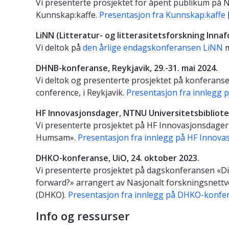
Vi presenterte prosjektet for åpent publikum på N
Kunnskap:kaffe.
Presentasjon fra Kunnskap:kaffe
LiNN (Litteratur- og litterasitetsforskning Innaf
Vi deltok på
den årlige endagskonferansen LiNN
m
DHNB-konferanse, Reykjavik, 29.-31. mai 2024.
Vi deltok og presenterte prosjektet på konferansen
conference, i Reykjavik.
Presentasjon fra innlegg 
HF Innovasjonsdager, NTNU Universitetsbibliotek
Vi presenterte prosjektet på HF Innovasjonsdager i
Humsam».
Presentasjon fra innlegg på HF Innovas
DHKO-konferanse, UiO, 24. oktober 2023.
Vi presenterte prosjektet på dagskonferansen «Dig
forward?» arrangert av Nasjonalt forskningsnettv
(DHKO).
Presentasjon fra innlegg på DHKO-konfer
Info og ressurser