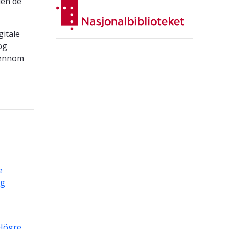
den de
igitale
og
jennom
e
og
 Högre