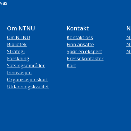
vas
Om NTNU
Kontakt
N
Om NTNU
Kontakt oss
N
Bibliotek
Finn ansatte
N
Strategi
Spør en ekspert
N
Forskning
Pressekontakter
Satsingsområder
Kart
Innovasjon
Organisasjonskart
Utdanningskvalitet
ube