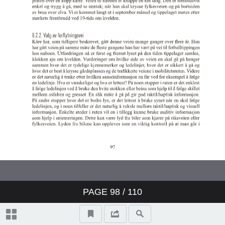
PAGE
98
/
110