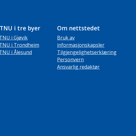
TNU i tre byer
Om nettstedet
TNU i Gjøvik
Bruk av
TNU i Trondheim
informasjonskapsler
TNU i Ålesund
Tilgjengelighetserklæring
Personvern
Ansvarlig redaktør