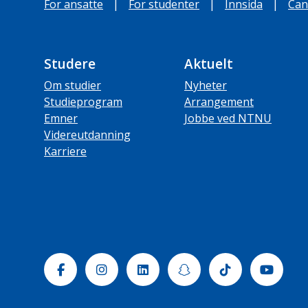
For ansatte
|
For studenter
|
Innsida
|
Can
Studere
Aktuelt
Om studier
Nyheter
Studieprogram
Arrangement
Emner
Jobbe ved NTNU
Videreutdanning
Karriere
Facebook
Instagram
Linkedin
Snapchat
Tiktok
Yout