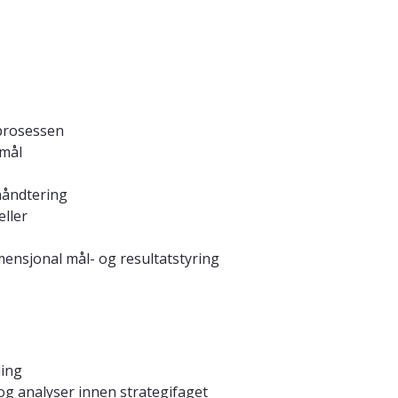
sprosessen
 mål
åndtering
ller
mensjonal mål- og resultatstyring
ling
og analyser innen strategifaget