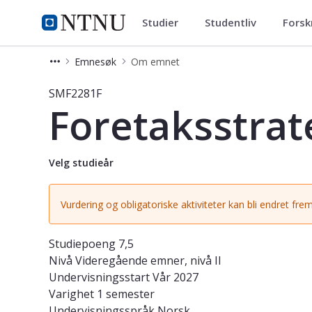
Studier
Studentliv
Forsk
Studier
NTNU Hjemmeside
Emnesøk
Om emnet
Emne - Foretaksstrategi - SMF2281F
SMF2281F
Foretaksstrat
Velg studieår
Vurdering og obligatoriske aktiviteter kan bli endret frem
Studiepoeng
7,5
Nivå
Videregående emner, nivå II
Undervisningsstart
Vår 2027
Varighet
1 semester
Undervisningsspråk
Norsk