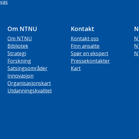
vas
Om NTNU
Kontakt
N
Om NTNU
Kontakt oss
N
Bibliotek
Finn ansatte
N
Strategi
Spør en ekspert
N
Forskning
Pressekontakter
Satsingsområder
Kart
Innovasjon
Organisasjonskart
Utdanningskvalitet
ube