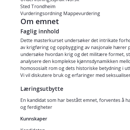
Sted
Trondheim
Vurderingsordning
Mappevurdering
Om emnet
Faglig innhold
Dette masterkurset undersøker det intrikate forho
av krigføring og oppbygging av nasjonale hærer på 
undersøke hvordan krig og det militære formet, st
analysere den komplekse kjønnsdynamikken mellom
homososialt rom og dets historiske betydning i utf
Vi vil diskutere bruk og erfaringer med seksualise
Læringsutbytte
En kandidat som har bestått emnet, forventes å ha
og ferdigheter
Kunnskaper