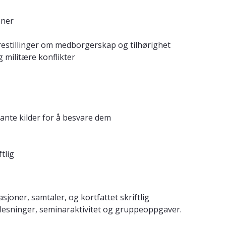
oner
estillinger om medborgerskap og tilhørighet
g militære konflikter
vante kilder for å besvare dem
tlig
joner, samtaler, og kortfattet skriftlig
relesninger, seminaraktivitet og gruppeoppgaver.