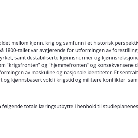
ldet mellom kjønn, krig og samfunn i et historisk perspekt
1800-tallet var avgjørende for utformingen av forestillinge
yrket, samt destabiliserte kjønnsnormer og kjønnsrelasjoner
 "krigsfronten" og "hjemmefronten" og konsekvensene de f
ormingen av maskuline og nasjonale identiteter. Et sentralt
rt og kjønnsbasert vold i krigstid og militære konflikter, sa
 følgende totale læringsutbytte i henhold til studieplanene