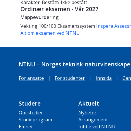
Karakter: Bestått/ Ikke bestått
Ordinær eksamen - Vår 2027
Mappevurdering
Vekting
100/100
Eksamenssystem
Inspera Assess
Alt om eksamen ved NTNU
NTNU – Norges teknisk-naturvitenskapel
For ansatte
|
For studenter
|
Innsida
|
Can
Studere
Aktuelt
Om studier
Nyheter
Studieprogram
Arrangement
Emner
Jobbe ved NTNU