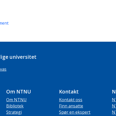
ment
ige universitet
vas
Om NTNU
Kontakt
N
Om NTNU
Kontakt oss
N
Bibliotek
Finn ansatte
N
Strategi
Spør en ekspert
N