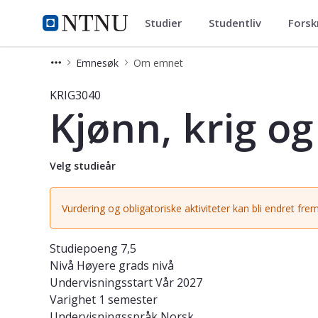
Studier
Studentliv
Forsk
Studier
NTNU Hjemmeside
Emnesøk
Om emnet
Emne - Kjønn, krig og samfunn - KR
KRIG3040
Kjønn, krig o
Velg studieår
Vurdering og obligatoriske aktiviteter kan bli endret frem
Studiepoeng
7,5
Nivå
Høyere grads nivå
Undervisningsstart
Vår 2027
Varighet
1 semester
Undervisningsspråk
Norsk