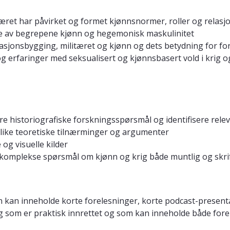
tæret har påvirket og formet kjønnsnormer, roller og relasj
se av begrepene kjønn og hegemonisk maskulinitet
jonsbygging, militæret og kjønn og dets betydning for for
og erfaringer med seksualisert og kjønnsbasert vold i krig o
re historiografiske forskningsspørsmål og identifisere rele
like teoretiske tilnærminger og argumenter
 og visuelle kilder
mplekse spørsmål om kjønn og krig både muntlig og skrif
n kan inneholde korte forelesninger, korte podcast-presentas
ing som er praktisk innrettet og som kan inneholde både fo