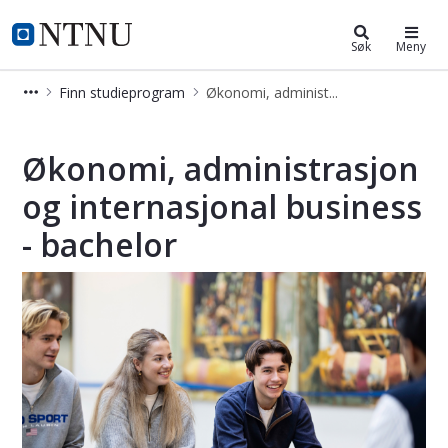
Økonomi, administrasjon og intern
NTNU Hjemmeside
Søk
Meny
Finn studieprogram
Økonomi, administrasjon og internasjonal business – bachelor (BØKADIB)
Økonomi, administrasjon og internas
Økonomi, administrasjon
og internasjonal business
- bachelor