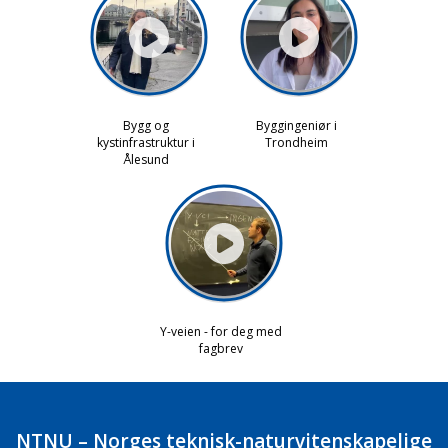
NTNU – Norges teknisk-naturvitenskapelige