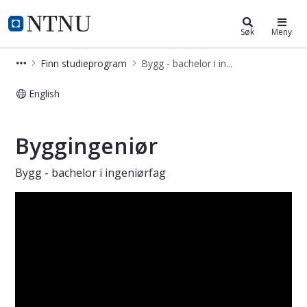
Bygg - bachelor i ingeniørfag
NTNU Hjemmeside
Søk
Meny
Finn studieprogram
Bygg - bachelor i ingeniørfag
English
Bygg - bachelor i ingeniørfag - Tro
Byggingeniør
Bygg - bachelor i ingeniørfag