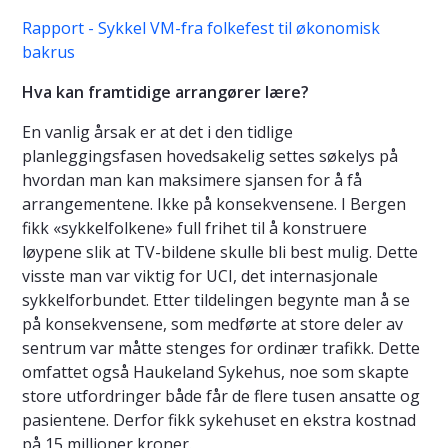
Rapport - Sykkel VM-fra folkefest til økonomisk
bakrus
Hva kan framtidige arrangører lære?
En vanlig årsak er at det i den tidlige
planleggingsfasen hovedsakelig settes søkelys på
hvordan man kan maksimere sjansen for å få
arrangementene. Ikke på konsekvensene. I Bergen
fikk «sykkelfolkene» full frihet til å konstruere
løypene slik at TV-bildene skulle bli best mulig. Dette
visste man var viktig for UCI, det internasjonale
sykkelforbundet. Etter tildelingen begynte man å se
på konsekvensene, som medførte at store deler av
sentrum var måtte stenges for ordinær trafikk. Dette
omfattet også Haukeland Sykehus, noe som skapte
store utfordringer både får de flere tusen ansatte og
pasientene. Derfor fikk sykehuset en ekstra kostnad
på 15 millioner kroner.