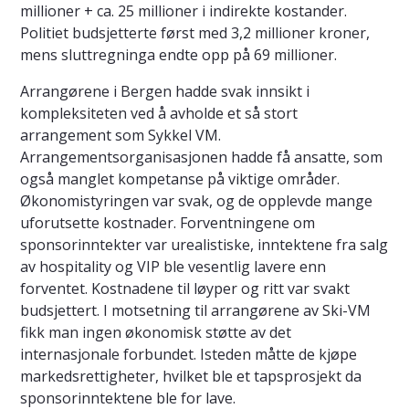
millioner + ca. 25 millioner i indirekte kostander.
Politiet budsjetterte først med 3,2 millioner kroner,
mens sluttregninga endte opp på 69 millioner.
Arrangørene i Bergen hadde svak innsikt i
kompleksiteten ved å avholde et så stort
arrangement som Sykkel VM.
Arrangementsorganisasjonen hadde få ansatte, som
også manglet kompetanse på viktige områder.
Økonomistyringen var svak, og de opplevde mange
uforutsette kostnader. Forventningene om
sponsorinntekter var urealistiske, inntektene fra salg
av hospitality og VIP ble vesentlig lavere enn
forventet. Kostnadene til løyper og ritt var svakt
budsjettert. I motsetning til arrangørene av Ski-VM
fikk man ingen økonomisk støtte av det
internasjonale forbundet. Isteden måtte de kjøpe
markedsrettigheter, hvilket ble et tapsprosjekt da
sponsorinntektene ble for lave.