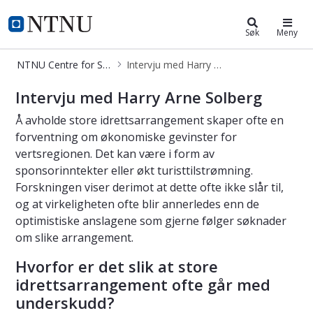
NTNU Centre for Sport Managemen
NTNU Hjemmeside
Søk
Meny
NTNU Centre for Sport Management Research
Intervju med Harry Arne Solberg
Harry Arne Solberg Intervju - Cent
Intervju med Harry Arne Solberg
Å avholde store idrettsarrangement skaper ofte en
forventning om økonomiske gevinster for
vertsregionen. Det kan være i form av
sponsorinntekter eller økt turisttilstrømning.
Forskningen viser derimot at dette ofte ikke slår til,
og at virkeligheten ofte blir annerledes enn de
optimistiske anslagene som gjerne følger søknader
om slike arrangement.
Hvorfor er det slik at store
idrettsarrangement ofte går med
underskudd?