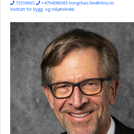
73559665
+4794088365
hongchao.fan@ntnu.no
Institutt for bygg- og miljøteknikk