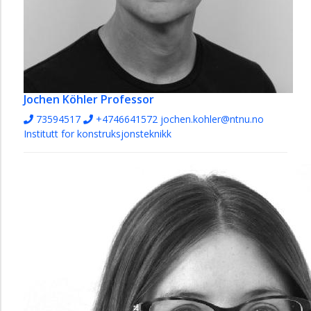
Jochen Köhler
Professor
73594517
+4746641572
jochen.kohler@ntnu.no
Institutt for konstruksjonsteknikk