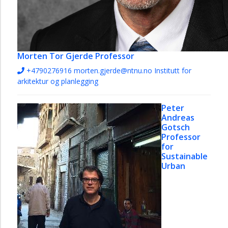
Morten Tor Gjerde
Professor
+4790276916
morten.gjerde@ntnu.no
Institutt for
arkitektur og planlegging
Peter
Andreas
Gotsch
Professor
for
Sustainable
Urban