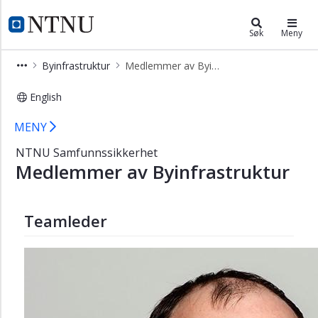
×
Samfunnssikkerhet
NTNU Hjemmeside
Søk
Meny
Beskyttelse
Byinfrastruktur
Medlemmer av Byinfrastruktur
Byinfrastruktur
English
Medlemmer
av
Medlemmer av Byinfrastruktur - N
MENY
Byinfrastruktur
NTNU Samfunnssikkerhet
Dumpet
Medlemmer av Byinfrastruktur
ammunisjon
Energiforsyningssikkerhet
Helseberedskap
Teamleder
KI
for
utdanning
Matsikkerhet
NATECH