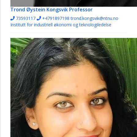
Trond Øystein Kongsvik
Professor
73593117
+4791897198
trond.kongsvik@ntnu.no
Institutt for industriell økonomi og teknologiledelse