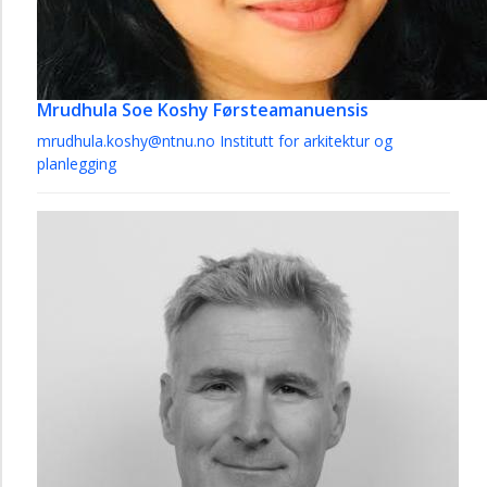
Mrudhula Soe Koshy
Førsteamanuensis
mrudhula.koshy@ntnu.no
Institutt for arkitektur og
planlegging