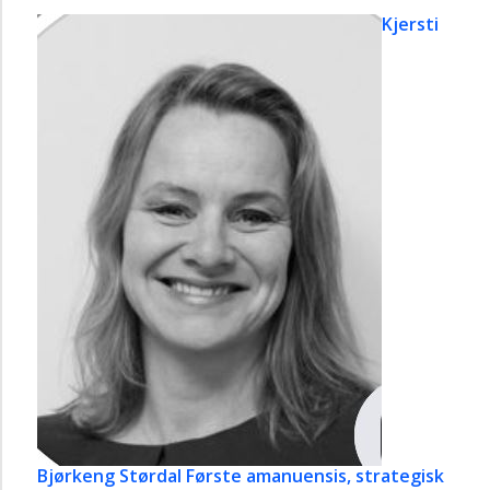
Kjersti
Bjørkeng Størdal
Første amanuensis, strategisk