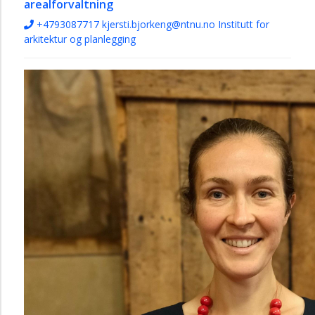
arealforvaltning
+4793087717
kjersti.bjorkeng@ntnu.no
Institutt for
arkitektur og planlegging