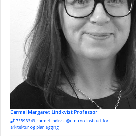
Carmel Margaret Lindkvist
Professor
73593349
carmel.lindkvist@ntnu.no
Institutt for
arkitektur og planlegging