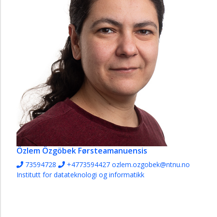
Özlem Özgöbek
Førsteamanuensis
73594728
+4773594427
ozlem.ozgobek@ntnu.no
Institutt for datateknologi og informatikk