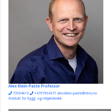
Alex Klein-Paste
Professor
73594613
+4797954371
alex.klein-paste@ntnu.no
Institutt for bygg- og miljøteknikk