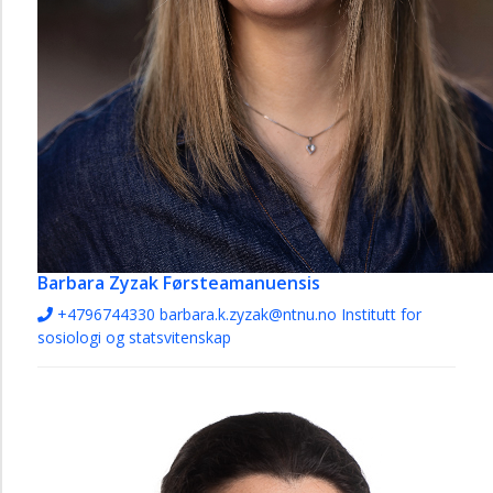
Barbara Zyzak
Førsteamanuensis
+4796744330
barbara.k.zyzak@ntnu.no
Institutt for
sosiologi og statsvitenskap