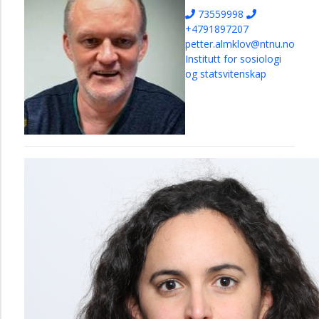
73559998
+4791897207
petter.almklov@ntnu.no
Institutt for sosiologi
og statsvitenskap