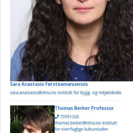
Sara Anastasio
Førsteamanuensis
sara.anastasio@ntnu.no
Institutt for bygg- og miljøteknikk
Thomas Berker
Professor
73591326
thomas.berker@ntnu.no
Institutt
for tverrfaglige kulturstudier