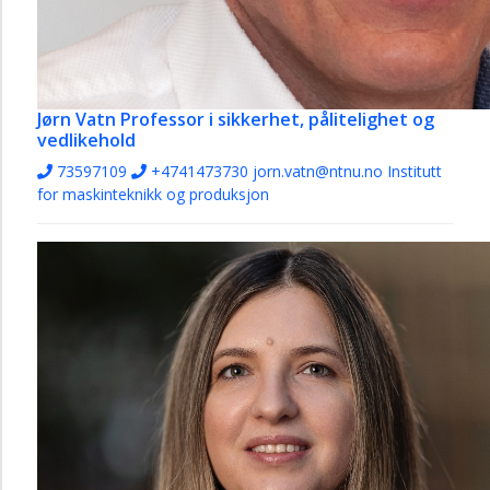
Jørn Vatn
Professor i sikkerhet, pålitelighet og
vedlikehold
73597109
+4741473730
jorn.vatn@ntnu.no
Institutt
for maskinteknikk og produksjon