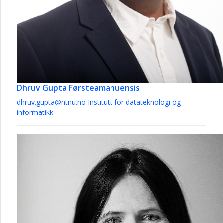
Dhruv Gupta
Førsteamanuensis
dhruv.gupta@ntnu.no
Institutt for datateknologi og
informatikk