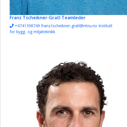
Franz Tscheikner-Gratl
Teamleder
+4741398749
franz.tscheikner-gratl@ntnu.no
Institutt
for bygg- og miljøteknikk