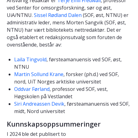
Ansvarlig redaktør er
Terje Emil Fredwall
, professor
ved Senter for omsorgsforskning, sør og øst,
UiA/NTNU.
Sissel Rødland Dalen
(SOF, øst, NTNU) er
administrativ leder, mens Morten Sangvik (SOF, øst,
NTNU) har vært bibliotekets nettredaktør. Det er
også etablert et redaksjonsutvalg som foruten de
ovenstående, består av:
Laila Tingvold
, førsteamanuensis ved SOF, øst,
NTNU
Martin Sollund Krane
, forsker (ph.d.) ved SOF,
nord, UiT Norges arktiske universitet
Oddvar Førland
, professor ved SOF, vest,
Høgskolen på Vestlandet
Siri Andreassen Devik
, førsteamanuensis ved SOF,
midt, Nord universitet
Kunnskapsoppsummeringer
I 2024 ble det publisert to