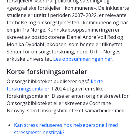
forskjeller», «sentral politikk og satsning» og
«geografiske forskjeller i kommunene». De inkluderte
studiene er utgitt i perioden 2007–2022, er relevante
for helse- og omsorgstjenesten i kommunene og har
empiri fra Norge. Kunnskapsoppsummeringen er
skrevet av postdoktorene Daniel Andre Voll Rød og
Monika Dybdahl Jakobsen, som begge er tilknyttet
Senter for omsorgsforskning, nord, UiT – Norges
arktiske universitet.
Les oppsummeringen her
.
Korte forskningsomtaler
Omsorgsbiblioteket publiserer også
korte
forskningsomtaler
. I 2024 utga vi fem slike
forskningsomtaler. Disse er enten originalskrevet for
Omsorgsbiblioteket eller skrevet av Cochrane
Norway, som Omsorgsbiblioteket samarbeider med.
Kan stress reduseres hos helsepersonell med
stressmestringstiltak?