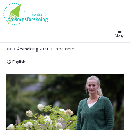
Senter for omsorgsforskning
Meny
Årsmelding 2021
Produsere
English
Produsere