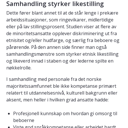
Samhandling styrker likestilling
Dette fører blant annet til at de står lenge i prekære
arbeidssituasjoner, som ringevikarer, midlertidige
eller på lav stillingsprosent. Studien viser at flere av
de minoritetsansatte opplever diskriminering ut fra
etnisitet og/eller hudfarge, og særlig fra beboere og
pårørende. På den annen side finner man også
samhandlingsmønstre som styrker etnisk likestilling
og likeverd innad i staben og der lederne spilte en
nøkkelrolle.
I samhandling med personale fra det norske
majoritetssamfunnet ble ikke kompetanse primært
relatert til utdannelsesnivå, kulturell bakgrunn eller
aksent, men heller i hvilken grad ansatte hadde:
Profesjonell kunnskap om hvordan gi omsorg til
beboerne
Viste god språkkompetanse eller arbeidet hardt