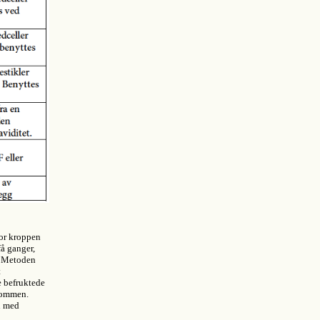
or kroppen
få ganger,
t. Metoden
t
e befruktede
kdommen.
n med