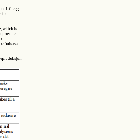
m. I tillegg
 for
, which is
t provide
 basic
 be ‘misused
reproduksjon