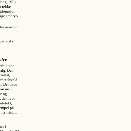
ering, IVF).
n rekke
ggdonasjon
lige embryo
or assistert
er vist i
stre
efruktede
valg. Den
tralyd,
het fastslå
r. Der hvor
 kan man
re og
k der hvor
sdefekt,
sempel på
om), trisomi
nes i