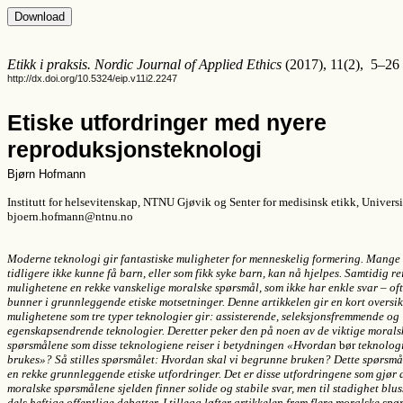
Etikk i praksis. Nordic Journal of Applied Ethics
(2017), 11(2), 5–26
http://dx.doi.org/10.5324/eip.v11i2.2247
Etiske utfordringer med nyere
reproduksjonsteknologi
Bjørn Hofmann
Institutt for helsevitenskap, NTNU Gjøvik og Senter for medisinsk etikk, Universit
bjoern.hofmann@ntnu.no
Moderne teknologi gir fantastiske muligheter for menneskelig formering. Mange
tidligere ikke kunne få barn, eller som fikk syke barn, kan nå hjelpes. Samtidig re
mulighetene en rekke vanskelige moralske spørsmål, som ikke har enkle svar – oft
bunner i grunnleggende etiske motsetninger. Denne artikkelen gir en kort oversik
mulighetene som tre typer teknologier gir: assisterende, seleksjonsfremmende og
egenskapsendrende teknologier. Deretter peker den på noen av de viktige morals
spørsmålene som disse teknologiene reiser i betydningen «Hvordan
bør
teknolog
brukes»? Så stilles spørsmålet: Hvordan skal vi begrunne bruken? Dette spørsmå
en rekke grunnleggende etiske utfordringer. Det er disse utfordringene som gjør 
moralske spørsmålene sjelden finner solide og stabile svar, men til stadighet bluss
dels heftige offentlige debatter. I tillegg løfter artikkelen frem flere moralske sp