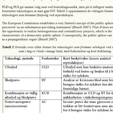
PGD og PGS gir samme valg som ved fosterdiagnostikk, men på et tidligere stadiu
forutsetter teknologien at man gjør IVF. Tabell 2 oppsummerer de viktigste former
teknologier som fremmer (fra)valg ved reproduksjon.
The European Commission establishes a very limited concept of the public sphere
perceived ‘as an information-providing instrument’ (Bruell 2007).
Plan D
does no
the opportunity to realize heterogeneous and contradictory projects, which is the
characteristic of a democratic public sphere. Consequently, the public sphere can
as a propagandistic organ’ (Bruell 2007).
Tabell 2
Oversikt over ulike former for
teknologier som fremmer seleksjon
ved 
som i dag er i bruk i mange land, med forkortelser og kort forklaring.