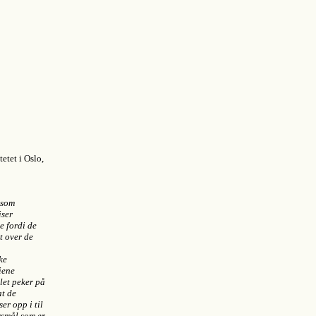
etet i Oslo
,
 som
iser
e fordi de
t over de
ke
iene
let peker på
at de
er opp i til
ørsmål som er