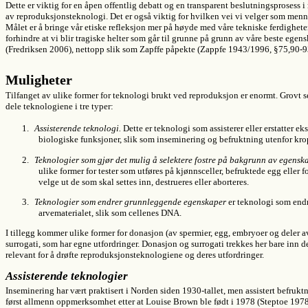
Dette er viktig for en åpen offentlig debatt og en transparent beslutningsprosess i
av reproduksjonsteknologi. Det er også viktig for hvilken vei vi velger som menn
Målet er å bringe vår etiske refleksjon mer på høyde med våre tekniske ferdighete
forhindre at vi blir tragiske helter som går til grunne på grunn av våre beste egen
(Fredriksen 2006), nettopp slik som Zapffe påpekte (Zappfe 1943/1996, §75,90-9
Muligheter
Tilfanget av ulike former for teknologi brukt ved reproduksjon er enormt. Grovt 
dele teknologiene i tre typer:
1.
Assisterende teknologi.
Dette er teknologi som assisterer eller erstatter ek
biologiske funksjoner, slik som inseminering og befruktning utenfor kr
2.
Teknologier som gjør det mulig å selektere fostre på bakgrunn av egensk
ulike former for tester som utføres på kjønnsceller, befruktede egg eller fo
velge ut de som skal settes inn, destrueres eller aborteres.
3.
Teknologier som endrer grunnleggende egenskaper
er teknologi som end
arvematerialet, slik som cellenes DNA.
I tillegg kommer ulike former for donasjon (av spermier, egg, embryoer og deler a
surrogati, som har egne utfordringer. Donasjon og surrogati trekkes her bare inn de
relevant for å drøfte reproduksjonsteknologiene og deres utfordringer.
Assisterende teknologier
Inseminering har vært praktisert i Norden siden 1930-tallet, men assistert befrukt
først allmenn oppmerksomhet etter at Louise Brown ble født i 1978 (Steptoe 1978