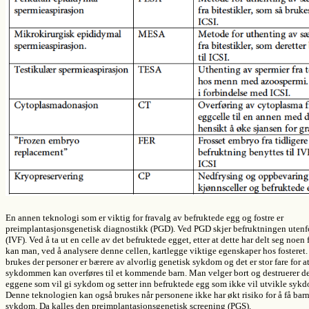
En annen teknologi som er viktig for fravalg av befruktede egg og fostre er
preimplantasjonsgenetisk diagnostikk (PGD). Ved PGD skjer befruktningen utenf
(IVF). Ved å ta ut en celle av det befruktede egget, etter at dette har delt seg noen 
kan man, ved å analysere denne cellen, kartlegge viktige egenskaper hos fostere
brukes der personer er bærere av alvorlig genetisk sykdom og det er stor fare for a
sykdommen kan overføres til et kommende barn. Man velger bort og destruerer d
eggene som vil gi sykdom og setter inn befruktede egg som ikke vil utvikle sy
Denne teknologien kan også brukes når personene ikke har økt risiko for å få bar
sykdom. Da kalles den preimplantasjonsgenetisk screening (PGS).