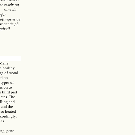
m oss selv og
 – samt de
rfor
røftingene av
mragende på
går til
. Many
ve healthy
nge of moral
ed on
 types of
es on to
 third part
bates. The
elling and
s and the
 so heated
ccordingly,
es.
ting, gene