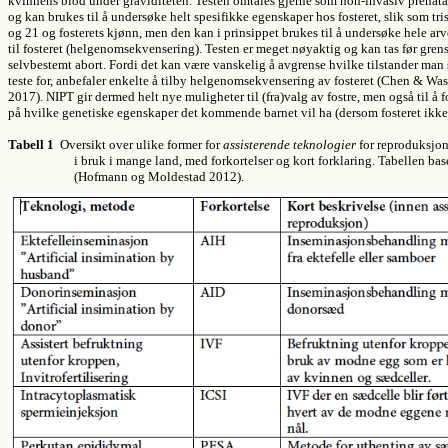
kvinnens blod under graviditeten. Testen omtales gjerne som non
‐
invasiv prenata
og kan brukes til å undersøke helt spesifikke egenskaper hos fosteret, slik som tri
og 21 og fosterets kjønn, men den kan i prinsippet brukes til å undersøke hele arv
til fosteret (helgenomsekvensering). Testen er meget nøyaktig og kan tas før grens
selvbestemt abort. Fordi det kan være vanskelig å avgrense hvilke tilstander man
teste for, anbefaler enkelte å tilby helgenomsekvensering av fosteret
(Chen & Was
2017)
. NIPT gir dermed helt nye muligheter til (fra)valg av fostre, men også til å 
på hvilke genetiske egenskaper det kommende barnet vil ha (dersom fosteret ikke 
Tabell 1
Oversikt over ulike former for
assisterende teknologier
for reproduksjon
i bruk i mange land, med forkortelser og kort forklaring. Tabellen bas
(Hofmann og Moldestad 2012).