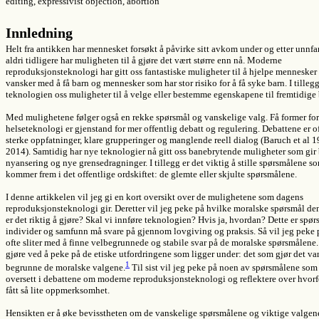
editing, expressivist objection, abortion
Innledning
Helt fra antikken har mennesket forsøkt å påvirke sitt avkom under og etter unnf
aldri tidligere har muligheten til å gjøre det vært større enn nå. Moderne
reproduksjonsteknologi har gitt oss fantastiske muligheter til å hjelpe mennesker
vansker med å få barn og mennesker som har stor risiko for å få syke barn. I tillegg
teknologien oss muligheter til å velge eller bestemme egenskapene til fremtidige 
Med mulighetene følger også en rekke spørsmål og vanskelige valg. Få former for
helseteknologi er gjenstand for mer offentlig debatt og regulering. Debattene er o
sterke oppfatninger, klare grupperinger og manglende reell dialog (Baruch et al 
2014). Samtidig har nye teknologier nå gitt oss banebrytende muligheter som gir
nyansering og nye grensedragninger. I tillegg er det viktig å stille spørsmålene s
kommer frem i det offentlige ordskiftet: de glemte eller skjulte spørsmålene.
I denne artikkelen vil jeg gi en kort oversikt over de mulighetene som dagens
reproduksjonsteknologi gir. Deretter vil jeg peke på hvilke moralske spørsmål den
er det riktig å gjøre? Skal vi innføre teknologien? Hvis ja, hvordan? Dette er spø
individer og samfunn må svare på gjennom lovgiving og praksis. Så vil jeg peke 
ofte sliter med å finne velbegrunnede og stabile svar på de moralske spørsmålene. 
gjøre ved å peke på de etiske utfordringene som ligger under: det som gjør det va
1
begrunne de moralske valgene.
Til sist vil jeg peke på noen av spørsmålene som
oversett i debattene om moderne reproduksjonsteknologi og reflektere over hvorfo
fått så lite oppmerksomhet.
Hensikten er å øke bevisstheten om de vanskelige spørsmålene og viktige valgene