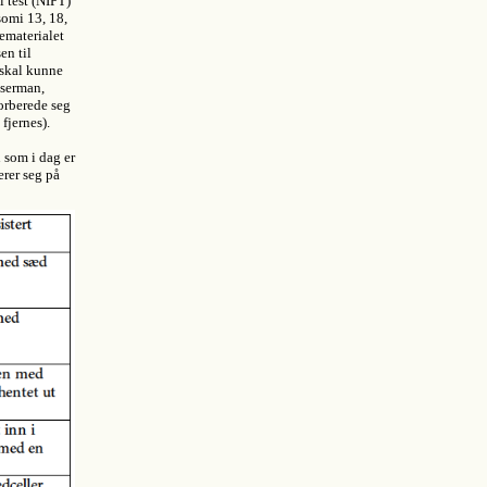
l test (NIPT)
somi 13, 18,
ematerialet
en til
 skal kunne
serman,
forberede seg
fjernes).
 som i dag er
erer seg på