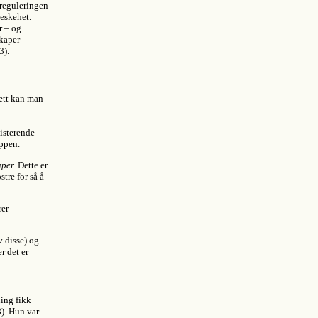
 reguleringen
eskehet.
r – og
skaper
3).
sett kan man
sisterende
oppen.
aper.
Dette er
stre for så å
rer
v disse) og
r det er
ning fikk
). Hun var