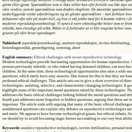
glemt eller gjemt. S
pørsmålene som vi
ikke
stiller kan ofte fortelle oss like mye o
våre verdier, som de spørsmålene som drøftes eksplisitt.
De moralske spørsmålene
underliggende etiske utfordringene og de glemte spørsmålene – kan forklare hvo
debattene ofte står på stedet hvil, og hva vi må jobbe med for å komme videre i d
moderne reproduksjonsteknologi. Vi synes å være teknologiske helter som er fre
teknikk, men elendige på etikk. Målet er å forhindre at vi blir tragiske helter som 
grunne på våre beste egenskaper.
Nøkkelord:
reproduksjonsteknologi, assistert reproduksjon, invitro-fertilisering,
fosterdiagnostikk, genredigering, sortering, abort
English summary:
Ethical challenges with newer reproductive technology
Modern technologies provide fascinating opportunities for human reproduction
persons previously infertile, or who risked having diseased children, can now ha
children. At the same time, these technological opportunities also raise a wide ra
questions, which rarely have easy answers. One reason for this is that they are bas
profound ethical challenges. This article sets out to give a short overview of three
technologies: assisting, selective, and characteristic-changing technologies. It go
highlight some of the important moral questions raised by these technologies. The
addresses the basic ethical challenges lurking behind the moral questions and de
fourth part addresses some forgotten or hidden questions, arguing that these are t
important. The article ends with arguing that many of the basic ethical challenge
unaddressed questions can explain why debates on reproductive technologies are
and static. We appear to have become technological giants, but ethical infants. A
we should try to avoid becoming tragic heroes succumbing to our very best abiliti
Keywords:
assistive reproductive technologies, invitro fertilization, prenatal tes