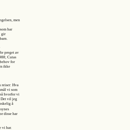
angelsen, men
 som har
 gir
barn.
fte preget av
1988; Cutas
 behov for
om ikke
 reiser: Hva
rsmål vi som
på hvorfor vi
Det vil jeg
nskelig å
 synes
r disse har
 vi har.