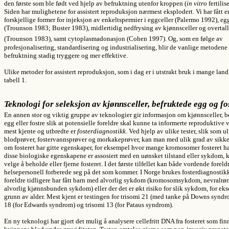
den første som ble født ved hjelp av befruktning utenfor kroppen (
in vitro
fertilis
Siden har mulighetene for assistert reproduksjon nærmest eksplodert. Vi har fått e
forskjellige former for injeksjon av enkeltspermier i eggceller (Palermo 1992), e
(Trounson 1983; Buster 1983), midlertidig nedfrysing av kjønnsceller og overtal
(Trounson 1983), samt cytoplasmadonasjon
(Cohen 1997). Og, som en følge av
profesjonalisering, standardisering og industrialisering, blir de vanlige metodene f
befruktning stadig tryggere og mer effektive.
Ulike metoder for assistert reproduksjon, som i dag er i utstrakt bruk i mange land, 
tabell 1.
Teknologi for seleksjon av kjønnsceller, befruktede egg og fo
En annen stor og viktig gruppe av teknologier gir informasjon om kjønnsceller, b
egg eller fostre slik at potensielle foreldre skal kunne ta informerte reproduktive 
mest kjente og utbredte er
fosterdiagnostikk
. Ved hjelp av ulike tester, slik som ul
blodprøver, fostervannsprøver og morkakeprøver, kan man med ulik grad av sikker
om fosteret har gitte egenskaper, for eksempel hvor mange kromosomer fosteret ha
disse biologiske egenskapene er assosiert med en uønsket tilstand eller sykdom,
velge å beholde eller fjerne fosteret. I det første tilfellet kan både vordende foreld
helsepersonell forberede seg på det som kommer. I Norge brukes fosterdiagnostik
foreldre tidligere har fått barn med alvorlig sykdom (kromosomsykdom, nevralrør
alvorlig kjønnsbunden sykdom) eller der det er økt risiko for slik sykdom, for ek
grunn av alder. Mest kjent er testingen for trisomi 21 (med tanke på Downs syndr
18 (for Edwards syndrom) og trisomi 13 (for Pataus syndrom).
En ny teknologi har gjort det mulig å analysere cellefritt DNA fra fosteret som fin