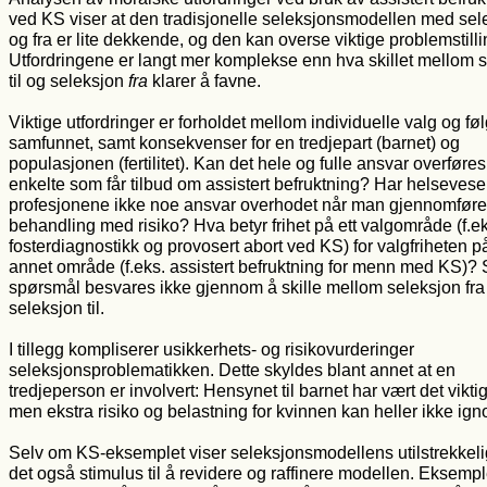
ved KS viser at den tradisjonelle seleksjonsmodellen med sele
og fra er lite dekkende, og den kan overse viktige problemstilli
Utfordringene er langt mer komplekse enn hva skillet mellom 
til og seleksjon
fra
klarer å favne.
Viktige utfordringer er forholdet mellom individuelle valg og føl
samfunnet, samt konsekvenser for en tredjepart (barnet) og
populasjonen (fertilitet). Kan det hele og fulle ansvar overføre
enkelte som får tilbud om assistert befruktning? Har helsevese
profesjonene ikke noe ansvar overhodet når man gjennomføre
behandling med risiko? Hva betyr frihet på ett valgområde (f.e
fosterdiagnostikk og provosert abort ved KS) for valgfriheten p
annet område (f.eks. assistert befruktning for menn med KS)? 
spørsmål besvares ikke gjennom å skille mellom seleksjon fra
seleksjon til.
I tillegg kompliserer usikkerhets- og risikovurderinger
seleksjonsproblematikken. Dette skyldes blant annet at en
tredjeperson er involvert: Hensynet til barnet har vært det viktig
men ekstra risiko og belastning for kvinnen kan heller ikke ign
Selv om KS-eksemplet viser seleksjonsmodellens utilstrekkelig
det også stimulus til å revidere og raffinere modellen. Eksempl