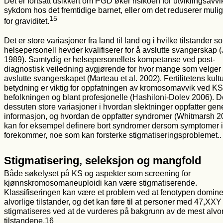
Det er fortsatt usikkert om PGD øker risikoen for utviklingsavvik
sykdom hos det fremtidige barnet, eller om det reduserer muli
15
for graviditet.
Det er store variasjoner fra land til land og i hvilke tilstander s
helsepersonell hevder kvalifiserer for å avslutte svangerskap (
1989). Samtydig er helsepersonellets kompetanse ved post-
diagnostisk veiledning avgjørende for hvor mange som velger
avslutte svangerskapet (Marteau et al. 2002). Fertilitetens kultu
betydning er viktig for oppfatningen av kromosomavvik ved KS
befolkningen og blant profesjonelle (Hashiloni-Dolev 2006). D
dessuten store variasjoner i hvordan slektninger oppfatter gen
informasjon, og hvordan de oppfatter syndromer (Whitmarsh 2
kan for eksempel definere bort syndromer dersom symptomer 
forekommer, noe som kan forsterke stigmatiseringsproblemet..
Stigmatisering, seleksjon og mangfold
Både søkelyset på KS og aspekter som screening for
kjønnskromosomaneuploidi kan være stigmatiserende.
Klassifiseringen kan være et problem ved at fenotypen domine
alvorlige tilstander, og det kan føre til at personer med 47,XXY
stigmatiseres ved at de vurderes på bakgrunn av de mest alvor
tilstandene.16