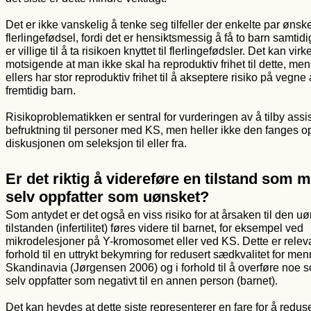
Det er ikke vanskelig å tenke seg tilfeller der enkelte par ønsk
flerlingefødsel, fordi det er hensiktsmessig å få to barn samtidi
er villige til å ta risikoen knyttet til flerlingefødsler. Det kan virk
motsigende at man ikke skal ha reproduktiv frihet til dette, m
ellers har stor reproduktiv frihet til å akseptere risiko på vegne 
fremtidig barn.
Risikoproblematikken er sentral for vurderingen av å tilby assis
befruktning til personer med KS, men heller ikke den fanges o
diskusjonen om seleksjon til eller fra.
Er det riktig å videreføre en tilstand som 
selv oppfatter som uønsket?
Som antydet er det også en viss risiko for at årsaken til den 
tilstanden (infertilitet) føres videre til barnet, for eksempel ved
mikrodelesjoner på Y-kromosomet eller ved KS. Dette er releva
forhold til en uttrykt bekymring for redusert sædkvalitet for men
Skandinavia (Jørgensen 2006) og i forhold til å overføre noe
selv oppfatter som negativt til en annen person (barnet).
Det kan hevdes at dette siste representerer en fare for å redus