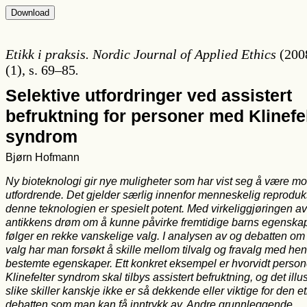
Etikk i praksis. Nordic Journal of Applied Ethics
(200
(1), s. 69–85
.
Selektive utfordringer ved assistert
befruktning for personer med Klinefe
syndrom
Bjørn Hofmann
Ny bioteknologi gir nye muligheter som har vist seg å være mo
utfordrende. Det gjelder særlig innenfor menneskelig reproduk
denne teknologien er spesielt potent. Med virkeliggjøringen av
antikkens drøm om å kunne påvirke fremtidige barns egenska
følger en rekke vanskelige valg. I analysen av og debatten om 
valg har man forsøkt å skille mellom tilvalg og fravalg med he
bestemte egenskaper. Ett konkret eksempel er hvorvidt perso
Klinefelter syndrom skal tilbys assistert befruktning, og det illus
slike skiller kanskje ikke er så dekkende eller viktige for den e
debatten som man kan få inntrykk av. Andre grunnleggende