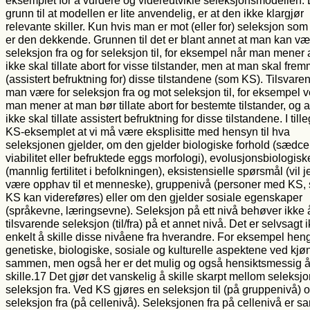
grunn til at modellen er lite anvendelig, er at den ikke klargjør
relevante skiller. Kun hvis man er mot (eller for) seleksjon so
er den dekkende. Grunnen til det er blant annet at man kan v
seleksjon fra og for seleksjon til, for eksempel når man mener
ikke skal tillate abort for visse tilstander, men at man skal fre
(assistert befruktning for) disse tilstandene (som KS). Tilsvar
man være for seleksjon fra og mot seleksjon til, for eksempel v
man mener at man bør tillate abort for bestemte tilstander, og 
ikke skal tillate assistert befruktning for disse tilstandene. I till
KS-eksemplet at vi må være eksplisitte med hensyn til hva
seleksjonen gjelder, om den gjelder biologiske forhold (sædce
viabilitet eller befruktede eggs morfologi), evolusjonsbiologisk
(mannlig fertilitet i befolkningen), eksistensielle spørsmål (vil 
være opphav til et menneske), gruppenivå (personer med KS,
KS kan videreføres) eller om den gjelder sosiale egenskaper
(språkevne, læringsevne). Seleksjon på ett nivå behøver ikke 
tilsvarende seleksjon (til/fra) på et annet nivå. Det er selvsagt i
enkelt å skille disse nivåene fra hverandre. For eksempel hen
genetiske, biologiske, sosiale og kulturelle aspektene ved kjø
sammen, men også her er det mulig og også hensiktsmessig 
skille.17 Det gjør det vanskelig å skille skarpt mellom seleksjon
seleksjon fra. Ved KS gjøres en seleksjon til (på gruppenivå) 
seleksjon fra (på cellenivå). Seleksjonen fra på cellenivå er sa