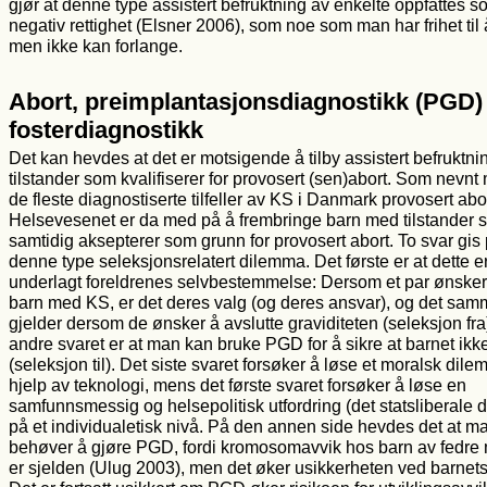
gjør at denne type assistert befruktning av enkelte oppfattes 
negativ rettighet (Elsner 2006), som noe som man har frihet til 
men ikke kan forlange.
Abort, preimplantasjonsdiagnostikk (PGD)
fosterdiagnostikk
Det kan hevdes at det er motsigende å tilby assistert befruktnin
tilstander som kvalifiserer for provosert (sen)abort. Som nevnt
de fleste diagnostiserte tilfeller av KS i Danmark provosert abor
Helsevesenet er da med på å frembringe barn med tilstander 
samtidig aksepterer som grunn for provosert abort. To svar gis
denne type seleksjonsrelatert dilemma. Det første er at dette e
underlagt foreldrenes selvbestemmelse: Dersom et par ønsker 
barn med KS, er det deres valg (og deres ansvar), og det sa
gjelder dersom de ønsker å avslutte graviditeten (seleksjon fra
andre svaret er at man kan bruke PGD for å sikre at barnet ikk
(seleksjon til). Det siste svaret forsøker å løse et moralsk dil
hjelp av teknologi, mens det første svaret forsøker å løse en
samfunnsmessig og helsepolitisk utfordring (det statsliberale
på et individualetisk nivå. På den annen side hevdes det at m
behøver å gjøre PGD, fordi kromosomavvik hos barn av fedr
er sjelden (Ulug 2003), men det øker usikkerheten ved barnets 