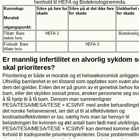
henhold til HEFA og Bioteknologinemnda.
Kunnskap:
Sikre på fare for
Sikre på at det ikke fare
Usikkerhet 
skade
for skade
for skade
Moralsk
utgangspunkt:
Tillatt: Bare
HEFA 2
Bioteknolo
nekte hvis
Forbudt: Bare
HEFA 3
tillate hvis
Er mannlig infertilitet en alvorlig sykdom 
skal prioriteres?
Prioritering er både et moralsk og et helseøkonomisk anliggen
Ufrivillig barnløshet er en tilstand som oppfattes som svært alv
dem det gjelder. Enten det er på grunn av et genetisk behov for
barn, eller det skyldes sosialt press, ønsker personene seg s
å få hjelp til å få barn. Dersom man sammenligner
PESA/TESA/MESA/TESE + ICSI/IVF med andre behandlingsf
det norske helsevesenet, ser det ut til at effektiviteten og
kostnadseffektiviteten er lav, særlig hvis man tar hensyn til
belastningen for kvinnen og økt antall barn født med utviklings
PESA/TESA/MESA/TESE + ICSI/IVF kan dermed komme dårlig
forhold til tradisjonelle prioriteringskriterier. Disse problemstil