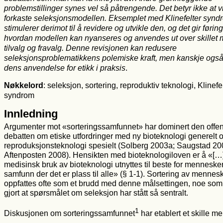
problemstillinger synes vel så påtrengende. Det betyr ikke at 
forkaste seleksjonsmodellen. Eksemplet med Klinefelter synd
stimulerer derimot til å revidere og utvikle den, og det gir føring
hvordan modellen kan nyanseres og anvendes ut over skillet
tilvalg og fravalg. Denne revisjonen kan redusere
seleksjonsproblematikkens polemiske kraft, men kanskje ogs
dens anvendelse for etikk i praksis
.
Nøkkelord
: seleksjon, sortering, reproduktiv teknologi, Klinefe
syndrom
Innledning
Argumenter mot «sorteringssamfunnet» har dominert den offen
debatten om etiske utfordringer med ny bioteknologi generelt 
reproduksjonsteknologi spesielt (Solberg 2003a; Saugstad 20
Aftenposten 2008). Hensikten med bioteknologiloven er å «[…]
medisinsk bruk av bioteknologi utnyttes til beste for mennesker 
samfunn der det er plass til alle» (§ 1-1). Sortering av mennes
oppfattes ofte som et brudd med denne målsettingen, noe som
gjort at spørsmålet om seleksjon har stått så sentralt.
1
Diskusjonen om sorteringssamfunnet
har etablert et skille m