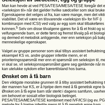
Man kan hevde at ved PESA/TESA/MESA/TESE foregår det 
«seleksjon til» når det gjelder hvilke sædceller som skal bruke
Egenskapene det velges ut fra, kan være mange, men det vikti
viabilitet. Det vil være en tilsvarende «seleksjon til» for IVF (i
kombinasjon med ICSI) ved valg av egg som skal tilbakeføres t
5
kvinnen.
Selv om disse tilvalgene gjøres for å få et friskt og so
velfungerende barn, er dette først og fremst tilvalg på et biolog
og dermed et metodisk anliggende, mer enn seleksjon på bak
menneskelige egenskaper.
Valget av gruppe personer som skal tilbys assistert befruktning,
eksempel KS vs. andre grupper infertile menn, er et
prioriteringsspørsmål mer enn et spørsmål om seleksjon til, 
vi skal se, vil seleksjonsspørsmålet gjøre seg gjeldende når 
kan utelukke sykdom eller bærertilstand hos barna.
Ønsket om å få barn
Den viktigste moralske grunnen til å tilby assistert befruktning t
der mannen har KS, er å hjelpe dem med å få genetisk egne b
Ønsket om å få egne barn står sterkt i dagens samfunn, uavhe
om behovet er sosialt eller biologisk betinget.
PESA/TESA/MESA/TESE kombinert med IVF/ICSI (og ev. PGD
metode for å hjelpe infertile menn til å få genetisk egne barn.