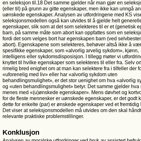
en seleksjon til.18 Det samme gjelder når man gjør en seleksj
(eller til) på grunn av gitte egenskaper, men ikke kan unngå a
uønskede egenskaper. Analysen av utfordringene med KS vise
seleksjonsmodellen også kan utvides til å gjelde helt generell
egenskaper, slik som at det som selekteres til er et (genetisk e
barn, på samme måte som abort kan oppfattes som en seleksjo
fordi det som velges bort har egenskapen barn (ved selvbeste
abort). Egenskapene som selekteres, behøver altså ikke å væ
spesifikke egenskaper, som «alvorlig arvelig sykdom», kjønn,
intelligens eller sykdomsdisposisjon. I tillegg møter vi utfordri
knyttet til hvilke egenskaper som selekteres til eller fra. Selv o
rimelig bred enighet om at man kan selektere fra i tilfeller der f
«uforenelig med liv» eller har «alvorlig sykdom uten
behandlingsmulighet», er det stor uenighet om hva «alvorlig 
og «uten behandlingsmulighet» betyr. Det samme gjelder hva
menes med «(u)ønskede egenskaper». Mens døvhet og kortvo
for de fleste mennesker er uønskede egenskaper, er det godt k
dette for enkelte (par) er ønskede egenskaper ved et fremtidig 
Det viser at seleksjonsmodellen må utvides om den skal hånd
relevante praktiske problemstillinger.
Konklusjon
Analysen av moralske utfordringer ved bruk av assistert befruk