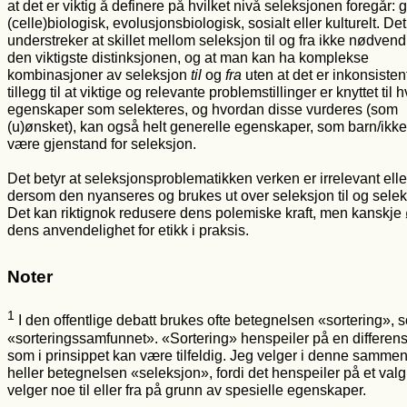
at det er viktig å definere på hvilket nivå seleksjonen foregår: 
(celle)biologisk, evolusjonsbiologisk, sosialt eller kulturelt. Det
understreker at skillet mellom seleksjon til og fra ikke nødvend
den viktigste distinksjonen, og at man kan ha komplekse
kombinasjoner av seleksjon
til
og
fra
uten at det er inkonsistent
tillegg til at viktige og relevante problemstillinger er knyttet til h
egenskaper som selekteres, og hvordan disse vurderes (som
(u)ønsket), kan også helt generelle egenskaper, som barn/ikke
være gjenstand for seleksjon.
Det betyr at seleksjonsproblematikken verken er irrelevant eller
dersom den nyanseres og brukes ut over seleksjon til og seleks
Det kan riktignok redusere dens polemiske kraft, men kanskje
dens anvendelighet for etikk i praksis.
Noter
1
I den offentlige debatt brukes ofte betegnelsen «sortering», 
«sorteringssamfunnet». «Sortering» henspeiler på en differens
som i prinsippet kan være tilfeldig. Jeg velger i denne samm
heller betegnelsen «seleksjon», fordi det henspeiler på et val
velger noe til eller fra på grunn av spesielle egenskaper.