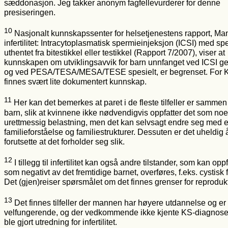
sæddonasjon. Jeg takker anonym fagfellevurderer for denne
presiseringen.
10
Nasjonalt kunnskapssenter for helsetjenestens rapport, Ma
infertilitet: Intracytoplasmatisk spermieinjeksjon (ICSI) med sp
uthentet fra bitestikkel eller testikkel (Rapport 7/2007), viser at
kunnskapen om utviklingsavvik for barn unnfanget ved ICSI ge
og ved PESA/TESA/MESA/TESE spesielt, er begrenset. For 
finnes svært lite dokumentert kunnskap.
11
Her kan det bemerkes at paret i de fleste tilfeller er sammen
barn, slik at kvinnene ikke nødvendigvis oppfatter det som no
urettmessig belastning, men det kan selvsagt endre seg med 
familieforståelse og familiestrukturer. Dessuten er det uheldig 
forutsette at det forholder seg slik.
12
I tillegg til infertilitet kan også andre tilstander, som kan opp
som negativt av det fremtidige barnet, overføres, f.eks. cystisk 
Det (gjen)reiser spørsmålet om det finnes grenser for reprodukti
13
Det finnes tilfeller der mannen har høyere utdannelse og er
velfungerende, og der vedkommende ikke kjente KS-diagnosen
ble gjort utredning for infertilitet.