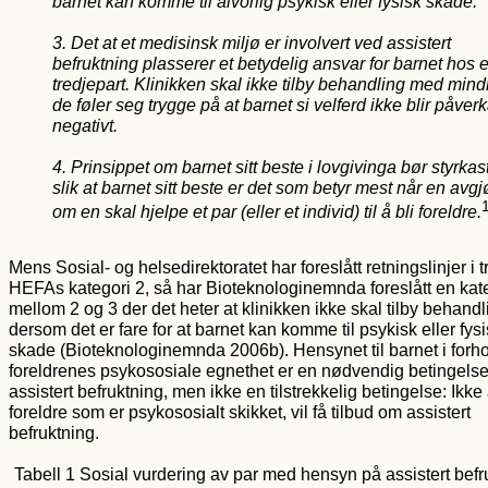
barnet kan komme til alvorlig psykisk eller fysisk skade.
3. Det at et medisinsk miljø er involvert ved assistert
befruktning plasserer et betydelig ansvar for barnet hos 
tredjepart. Klinikken skal ikke tilby behandling med mind
de føler seg trygge på at barnet si velferd ikke blir påver
negativt.
4. Prinsippet om barnet sitt beste i lovgivinga bør styrkas
slik at barnet sitt beste er det som betyr mest når en avgj
om en skal hjelpe et par (eller et individ) til å bli foreldre.
Mens Sosial- og helsedirektoratet har foreslått retningslinjer i 
HEFAs kategori 2, så har Bioteknologinemnda foreslått en kat
mellom 2 og 3 der det heter at klinikken ikke skal tilby behandl
dersom det er fare for at barnet kan komme til psykisk eller fys
skade (Bioteknologinemnda 2006b). Hensynet til barnet i forhol
foreldrenes psykososiale egnethet er en nødvendig betingelse
assistert befruktning, men ikke en tilstrekkelig betingelse: Ikke 
foreldre som er psykososialt skikket, vil få tilbud om assistert
befruktning.
Tabell 1 Sosial vurdering av par med hensyn på assistert befru