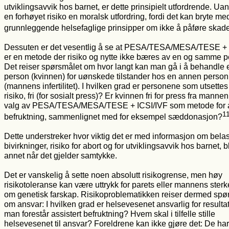
utviklingsavvik hos barnet, er dette prinsipielt utfordrende. Uan
en forhøyet risiko en moralsk utfordring, fordi det kan bryte me
grunnleggende helsefaglige prinsipper om ikke å påføre skade
Dessuten er det vesentlig å se at PESA/TESA/MESA/TESE + 
er en metode der risiko og nytte ikke bæres av en og samme p
Det reiser spørsmålet om hvor langt kan man gå i å behandle 
person (kvinnen) for uønskede tilstander hos en annen person
(mannens infertilitet). I hvilken grad er personene som utsettes 
risiko, fri (for sosialt press)? Er kvinnen fri for press fra manne
valg av PESA/TESA/MESA/TESE + ICSI/IVF som metode for a
1
befruktning, sammenlignet med for eksempel sæddonasjon?
Dette understreker hvor viktig det er med informasjon om belas
bivirkninger, risiko for abort og for utviklingsavvik hos barnet, b
annet når det gjelder samtykke.
Det er vanskelig å sette noen absolutt risikogrense, men høy
risikotoleranse kan være uttrykk for parets eller mannens ster
om genetisk farskap. Risikoproblematikken reiser dermed spø
om ansvar: I hvilken grad er helsevesenet ansvarlig for resulta
man forestår assistert befruktning? Hvem skal i tilfelle stille
helsevesenet til ansvar? Foreldrene kan ikke gjøre det: De har