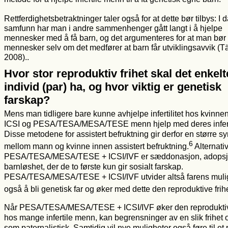
Rettferdighetsbetraktninger taler også for at dette bør tilbys: I
samfunn har man i andre sammenhenger gått langt i å hjelpe
mennesker med å få barn, og det argumenteres for at man bør 
mennesker selv om det medfører at barn får utviklingsavvik (T
2008)..
Hvor stor reproduktiv frihet skal det enkelt
individ (par) ha, og hvor viktig er genetisk
farskap?
Mens man tidligere bare kunne avhjelpe infertilitet hos kvinnen
ICSI og PESA/TESA/MESA/TESE menn hjelp med deres inferti
Disse metodene for assistert befruktning gir derfor en større s
6
mellom mann og kvinne innen assistert befruktning.
Alternativ
PESA/TESA/MESA/TESE + ICSI/IVF er sæddonasjon, adopsj
barnløshet, der de to første kun gir sosialt farskap.
PESA/TESA/MESA/TESE + ICSI/IVF utvider altså farens muligh
også å bli genetisk far og øker med dette den reproduktive frihe
Når PESA/TESA/MESA/TESE + ICSI/IVF øker den reproduktive
hos mange infertile menn, kan begrensninger av en slik frihet 
som paternalistisk. Samtidig vil nye muligheter også føre til et 