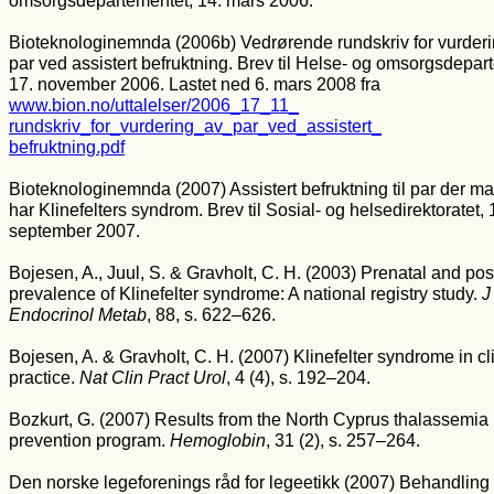
omsorgsdepartementet, 14. mars 2006.
Bioteknologinemnda (2006b) Vedrørende rundskriv for vurderi
par ved assistert befruktning. Brev til Helse- og omsorgsdepar
17. november 2006. Lastet ned 6. mars 2008 fra
www.bion.no/uttalelser/2006_17_11_
rundskriv_for_vurdering_av_par_ved_
assistert_
befruktning.pdf
Bioteknologinemnda (2007) Assistert befruktning til par der m
har Klinefelters syndrom. Brev til Sosial- og helsedirektoratet, 
september 2007.
Bojesen, A., Juul, S. & Gravholt, C. H. (2003) Prenatal and pos
prevalence of Klinefelter syndrome: A national registry study.
J
Endocrinol Metab
, 88, s. 622–626.
Bojesen, A. & Gravholt, C. H. (2007) Klinefelter syndrome in cl
practice.
Nat Clin Pract Urol
, 4 (4), s. 192–204.
Bozkurt, G. (2007) Results from the North Cyprus thalassemia
prevention program.
Hemoglobin
, 31 (2), s. 257–264.
Den norske legeforenings råd for legeetikk (2007) Behandlin