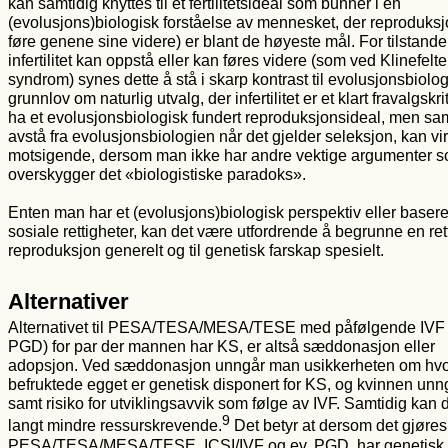
kan samtidig knyttes til et fertilitetsideal som bunner i en
(evolusjons)biologisk forståelse av mennesket, der reproduksj
føre genene sine videre) er blant de høyeste mål. For tilstande
infertilitet kan oppstå eller kan føres videre (som ved Klinefelte
syndrom) synes dette å stå i skarp kontrast til evolusjonsbiolo
grunnlov om naturlig utvalg, der infertilitet er et klart fravalgskr
ha et evolusjonsbiologisk fundert reproduksjonsideal, men sam
avstå fra evolusjonsbiologien når det gjelder seleksjon, kan vi
motsigende, dersom man ikke har andre vektige argumenter 
overskygger det «biologistiske paradoks».
Enten man har et (evolusjons)biologisk perspektiv eller baser
sosiale rettigheter, kan det være utfordrende å begrunne en rett 
reproduksjon generelt og til genetisk farskap spesielt.
Alternativer
Alternativet til PESA/TESA/MESA/TESE med påfølgende IVF 
PGD) for par der mannen har KS, er altså sæddonasjon eller
adopsjon. Ved sæddonasjon unngår man usikkerheten om hvor
befruktede egget er genetisk disponert for KS, og kvinnen unn
samt risiko for utviklingsavvik som følge av IVF. Samtidig kan 
9
langt mindre ressurskrevende.
Det betyr at dersom det gjøres
PESA/TESA/MESA/TESE, ICSI/IVF og ev. PGD, har genetisk 