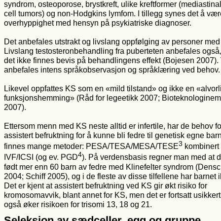
syndrom, osteoporose, brystkreft, ulike kreftformer (mediastina
cell tumors) og non-Hodgkins lymfom. I tillegg synes det å væ
overhyppighet med hensyn på psykiatriske diagnoser.
Det anbefales utstrakt og livslang oppfølging av personer med
Livslang testosteronbehandling fra puberteten anbefales også
det ikke finnes bevis på behandlingens effekt (Bojesen 2007).
anbefales intens språkobservasjon og språklæring ved behov.
Likevel oppfattes KS som en «mild tilstand» og ikke en «alvorl
funksjonshemming» (Råd for legeetikk 2007; Bioteknologine
2007).
Ettersom menn med KS neste alltid er infertile, har de behov fo
assistert befruktning for å kunne bli fedre til genetisk egne bar
3
finnes mange metoder: PESA/TESA/MESA/TESE
kombinert
4
IVF/ICSI (og ev. PGD
). På verdensbasis regner man med at d
født mer enn 60 barn av fedre med Klinefelter syndrom (Dens
2004; Schiff 2005), og i de fleste av disse tilfellene har barnet 
Det er kjent at assistert befruktning ved KS gir økt risiko for
kromosomavvik, blant annet for KS, men det er fortsatt usikker
også øker risikoen for trisomi 13, 18 og 21.
Seleksjon av sædceller, egg og gruppe