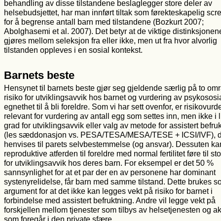
behandling av disse tilstandene beslaglegger store deler av
helsebudsjettet, har man innført tiltak som førekteskapelig scr
for å begrense antall barn med tilstandene (Bozkurt 2007;
Abolghasemi et al. 2007). Det betyr at de viktige distinksjonen
gjøres mellom seleksjon fra eller ikke, men ut fra hvor alvorlig
tilstanden oppleves i en sosial kontekst.
Barnets beste
Hensynet til barnets beste gjør seg gjeldende særlig på to omr
risiko for utviklingsavvik hos barnet og vurdering av psykososi
egnethet til å bli foreldre. Som vi har sett ovenfor, er risikovur
relevant for vurdering av antall egg som settes inn, men ikke i l
grad for utviklingsavvik eller valg av metode for assistert befru
(les sæddonasjon vs. PESA/TESA/MESA/TESE + ICSI/IVF), d
henvises til parets selvbestemmelse (og ansvar). Dessuten k
reproduktive atferden til foreldre med normal fertilitet føre til sto
for utviklingsavvik hos deres barn. For eksempel er det 50 %
sannsynlighet for at et par der en av personene har dominant
systenyrelidelse, får barn med samme tilstand. Dette brukes 
argument for at det ikke kan legges vekt på risiko for barnet i
forbindelse med assistert befruktning. Andre vil legge vekt på
forskjellen mellom tjenester som tilbys av helsetjenesten og ak
som foregår i den private sfære.