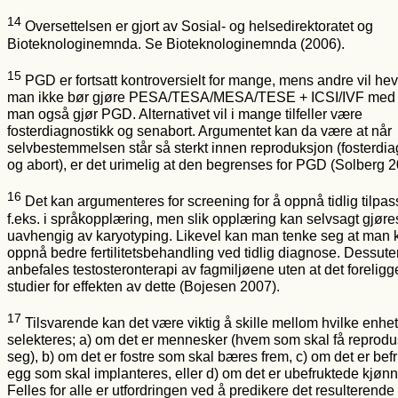
14
Oversettelsen er gjort av Sosial- og helsedirektoratet og
Bioteknologinemnda. Se Bioteknologinemnda (2006).
15
PGD er fortsatt kontroversielt for mange, mens andre vil hev
man ikke bør gjøre PESA/TESA/MESA/TESE + ICSI/IVF med
man også gjør PGD. Alternativet vil i mange tilfeller være
fosterdiagnostikk og senabort. Argumentet kan da være at når
selvbestemmelsen står så sterkt innen reproduksjon (fosterdia
og abort), er det urimelig at den begrenses for PGD (Solberg 2
16
Det kan argumenteres for screening for å oppnå tidlig tilpas
f.eks. i språkopplæring, men slik opplæring kan selvsagt gjøre
uavhengig av karyotyping. Likevel kan man tenke seg at man 
oppnå bedre fertilitetsbehandling ved tidlig diagnose. Dessute
anbefales testosteronterapi av fagmiljøene uten at det forelig
studier for effekten av dette (Bojesen 2007).
17
Tilsvarende kan det være viktig å skille mellom hvilke enhe
selekteres; a) om det er mennesker (hvem som skal få reprod
seg), b) om det er fostre som skal bæres frem, c) om det er bef
egg som skal implanteres, eller d) om det er ubefruktede kjønn
Felles for alle er utfordringen ved å predikere det resulterende