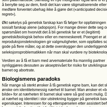
å benytte seg av dem, fordi det kan være stigmatiserende eller
medføre forventet ubehag ikke å gjøre det («anticipated decis
regret»).
Økt søkelys på genetisk farskap kan få følger for oppfatningen
sosialt farskap alene (adopsjon). For mange dreier dette seg 
spørsmålet om hvorvidt det å bli genetisk far er et (legitimt)
genetisk/biologisk behov eller en menneskerett. Poenget er at
reproduksjonsteknologien gir valgmuligheter, som oppfattes s
gode på flere måter, og at dette overskygger den underliggend
seleksjonsproblematikken når man skal vurdere ny bioteknolog
Verdien av å få et barn med arvemateriale fra mannlig partner
synliggjøres dessuten av akseptnivået for risiko for utviklingsa
barnet og abortrate.
Biologismens paradoks
Når mange så sterkt ønsker å få genetisk egne barn, kan det s
ønske om identitetsmessig nærhet til barnet: Man ønsker et «bar
bilde» for at nærheten til barnet skal være så god som mulig. D
at nærhet og identitet i stor utstrekning bygger på genetisk bas
egenskaper. Interessen for og etterspørselen etter assistert be