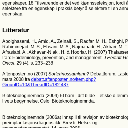
egenskaper. 18 Tilsvarende er det ved kjønnsseleksjon, fordi 
selektere fra en egenskap i praksis betyr å selektere til en an
egenskap.
Litteratur
Abolghasemi, H., Amid, A., Zeinali, S., Radfar, M. H., Eshghi, P
Rahiminejad, M. S., Ehsani, M. A., Najmabadi, H., Akbari, M. T.
Afrasiabi, A., Akhavan-Niaki, H. & Hoorfar, H. (2007) Thalasse
Iran: Epidemiology, prevention, and management.
J Pediatr H
Oncol
, 29 (4), s. 233–238
Aftenposten.no (2007)
Sorteringssamfunn?
Debattforum. Laste
mars 2008 fra
debatt.aftenposten.no/item.php?
GroupID=10&ThreadID=182 487
Bioteknologinemnda (2004) Et barn i ditt bilde – etiske dilem
livets begynnelse. Oslo: Bioteknologinemnda.
Bioteknologinemnda (2006a) Innspill til revisjon av bioteknolo
preimplantasjonsdiagnostikk. Brev til Helse- og