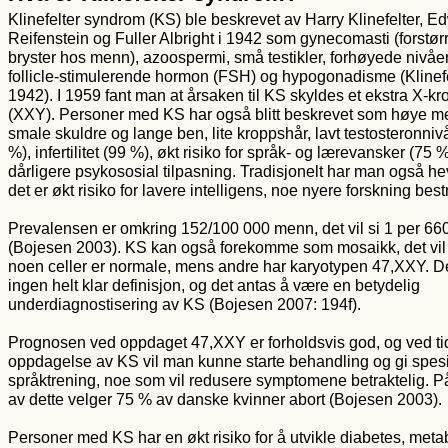
Klinefelter syndrom (KS) ble beskrevet av Harry Klinefelter, E
Reifenstein og Fuller Albright i 1942 som gynecomasti (forstør
bryster hos menn), azoospermi, små testikler, forhøyede nivåe
follicle-stimulerende hormon (FSH) og hypogonadisme (Klinefe
1942). I 1959 fant man at årsaken til KS skyldes et ekstra X-
(XXY). Personer med KS har også blitt beskrevet som høye 
smale skuldre og lange ben, lite kroppshår, lavt testosteronni
%), infertilitet (99 %), økt risiko for språk- og lærevansker (75 
dårligere psykososial tilpasning. Tradisjonelt har man også he
det er økt risiko for lavere intelligens, noe nyere forskning bestr
Prevalensen er omkring 152/100 000 menn, det vil si 1 per 6
(Bojesen 2003). KS kan også forekomme som mosaikk, det vil 
noen celler er normale, mens andre har karyotypen 47,XXY. De
ingen helt klar definisjon, og det antas å være en betydelig
underdiagnostisering av KS (Bojesen 2007: 194f).
Prognosen ved oppdaget 47,XXY er forholdsvis god, og ved tid
oppdagelse av KS vil man kunne starte behandling og gi spesi
språktrening, noe som vil redusere symptomene betraktelig. På
av dette velger 75 % av danske kvinner abort (Bojesen 2003).
Personer med KS har en økt risiko for å utvikle diabetes, meta