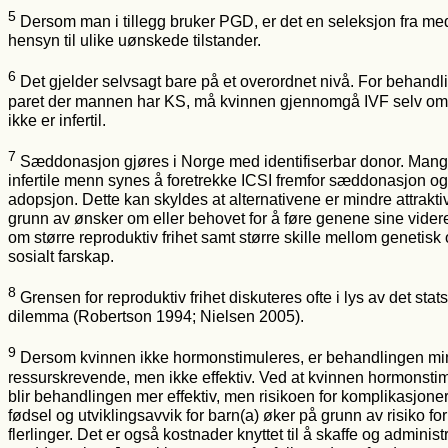
5
Dersom man i tillegg bruker PGD, er det en seleksjon fra me
hensyn til ulike uønskede tilstander.
6
Det gjelder selvsagt bare på et overordnet nivå. For behandl
paret der mannen har KS, må kvinnen gjennomgå IVF selv o
ikke er infertil.
7
Sæddonasjon gjøres i Norge med identifiserbar donor. Man
infertile menn synes å foretrekke ICSI fremfor sæddonasjon og
adopsjon. Dette kan skyldes at alternativene er mindre attrakti
grunn av ønsker om eller behovet for å føre genene sine vider
om større reproduktiv frihet samt større skille mellom genetisk
sosialt farskap.
8
Grensen for reproduktiv frihet diskuteres ofte i lys av det stats
dilemma (Robertson 1994; Nielsen 2005).
9
Dersom kvinnen ikke hormonstimuleres, er behandlingen mi
ressurskrevende, men ikke effektiv. Ved at kvinnen hormonsti
blir behandlingen mer effektiv, men risikoen for komplikasjone
fødsel og utviklingsavvik for barn(a) øker på grunn av risiko for
flerlinger. Det er også kostnader knyttet til å skaffe og administ