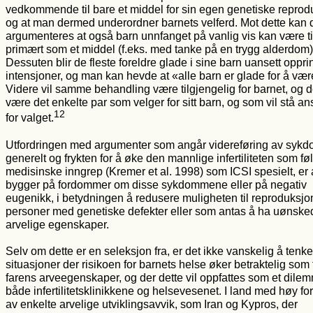
vedkommende til bare et middel for sin egen genetiske reprod
og at man dermed underordner barnets velferd. Mot dette kan 
argumenteres at også barn unnfanget på vanlig vis kan være til
primært som et middel (f.eks. med tanke på en trygg alderdom)
Dessuten blir de fleste foreldre glade i sine barn uansett oppri
intensjoner, og man kan hevde at «alle barn er glade for å vær
Videre vil samme behandling være tilgjengelig for barnet, og de
være det enkelte par som velger for sitt barn, og som vil stå an
12
for valget.
Utfordringen med argumenter som angår videreføring av syk
generelt og frykten for å øke den mannlige infertiliteten som fø
medisinske inngrep (Kremer et al. 1998) som ICSI spesielt, er 
bygger på fordommer om disse sykdommene eller på negativ
eugenikk, i betydningen å redusere muligheten til reproduksjon
personer med genetiske defekter eller som antas å ha uønske
arvelige egenskaper.
Selv om dette er en seleksjon fra, er det ikke vanskelig å tenk
situasjoner der risikoen for barnets helse øker betraktelig som
farens arveegenskaper, og der dette vil oppfattes som et dilem
både infertilitetsklinikkene og helsevesenet. I land med høy f
av enkelte arvelige utviklingsavvik, som Iran og Kypros, der