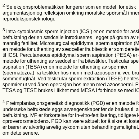
2
Seleksjonsproblematikken fungerer som en modell for etisk
argumentasjon og refleksjon omkring moralske spørsmål inne
reproduksjonsteknologi.
3
Intra-cytoplasmic sperm injection (ICSI) er en metode for assi
befruktning der en sædcelle introduseres i egget på grunn av 
mannlig fertilitet. Microsurgical epididymal sperm aspiration 
en metode for uthenting av sædceller fra bitestikler som derett
til ICSI. Percutaneous epididymal sperm aspiration (PESA) er
metode for uthenting av sædceller fra bitestikler. Testicular sp
aspiration (TESA) er en metode for uthenting av spermier
(spermatozoa) fra testikler hos menn med azoospermi, ved bru
sommerfuglnål. Ved testicular sperm extraction (TESE) hentes
spermier ut ved åpen operasjon hos menn med azoospermi. 
TESA og TESE brukes i likhet med MESA i forbindelse med IC
4
Preimplantasjonsgenetisk diagnostikk (PGD) er en metode fo
undersøke befruktede eggs arveegenskaper før de brukes til as
befruktning. IVF er forkortelse for in-vitro-fertilisering, tidligere 
«prøverørsmetoden». PGD kan være aktuelt for å sikre at foste
er bærer av alvorlig arvelig sykdom uten behandlingsmulighet
om dette senere.