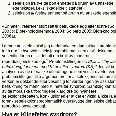
seleksjon
fra
(velge bort enheter på grunn av uønskede
egenskaper, f.eks. skadelige tilstander);
seleksjon
til
(velge enheter på grunn av ønskede egensk
«Enheter» refererer stort sett til befruktede egg eller fostre (So
2003b; Bioteknologinemnda 2004; Solberg 2005; Bioteknolo
2006a).
I denne artikkelen skal jeg undersøke en dagsaktuell problemst
for å drøfte hvorvidt seleksjonsproblematikken er a) dekkende 
vesentlig for en etisk debatt om bruk av moderne
2
reproduksjonsteknologi.
Problemstillingen er:
Skal vi tilby ass
befruktning for menn med Klinefelter syndrom (KS)
? Jeg vil br
analysen av de moralske utfordringene som vi står overfor ve
problemstillingen til å argumentere for at seleksjonsproblemat
verken er dekkende eller vesentlig for vurderingen av assistert
befruktning for menn med Klinefelter syndrom. Samtidig kan a
av de moralske utfordringene klargjøre og nyansere
seleksjonsdebatten. Konklusjonen er at det er viktig å ikke la 
forenklet seleksjonsproblematikk overskygge den etiske deba
reproduksjonsteknologi..
Hva er Klinefelter syndrom?