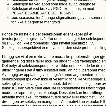
Seleksjon
fra
ved abort som følge av KS-diagnose
Seleksjon
til
ved bruk av PGD i kombinasjon med
PESA/TESA/MESA/TESE + ICSI/IVF
Ikke seleksjon
for å unngå stigmatisering av personer m
for ikke å begrense mangfold
For de tre første gjelder seleksjonen egenskaper på et
(evolusjons)biologisk nivå. For de to neste gjelder seleksjone
og PGD, og ikke problemstillinger knyttet spesifikt til KS.
Seleksjonsperspektivet er relevant for den siste problemstillin
I tillegg ser vi at en rekke andre moralske problemstillinger gjø
gjeldende, og disse faller ikke inn under til- og fravalgsproble
Det betyr at seleksjonsperspektivet ikke er dekkende for de m
utfordringene i det å tilby assistert befruktning til personer me
Avhengig av oppfatning vil en også kunne argumentere for at
seleksjonsperspektivet ikke er vesentlig for slike vurderinger. 
selvsagt skyldes valg av eksempel, det vil si «seleksjonen» 
tema: KS kan være sært eller lite representativt for utfordringe
moderne reproduksjonsteknologi. Dessuten kan fremstillingen
aktuelle moralske utfordringer være skjev eller fordomsfull, og
drøftingen av seleksjon mangelfull. Alternativt kan vi bruke KS
eksemplet for å vurdere og videreutvikle seleksjonsmodellen.