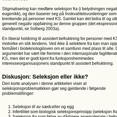
Stigmatisering kan medføre seleksjon fra (i betydningen negat
eugenikk), og den baserer seg på livskvalitetsvurderinger som 
krenkende på personer med KS. Samlet kan det bidra til og ut
generell negativ oppfatning av denne gruppen (det ekspressivi
standpunkt, se Solberg 2003a).
En liberal holdning til assistert befruktning for personer med 
motvirke en slik tendens. Ved ikke å selektere fra kan man opp
formålet i bioteknologiloven om et samfunn med plass til alle. 
argumentet har vært lite fremme i den internasjonale faglittera
KS, men det er godt kjent fra funksjonshemmedes
interesseorganisasjoners standpunkt til assistert befruktning.
Diskusjon: Seleksjon eller ikke?
Den korte analysen i denne artikkelen viser at
seleksjonsproblematikken gjør seg gjeldende i følgende
problemstillinger:
Seleksjon
til
av sædceller og egg
Infertilitet som biologisk seleksjonsprinsipp (seleksjon
fr
Seleksjon
fra
som følge av dårligere arvemateriale i bef