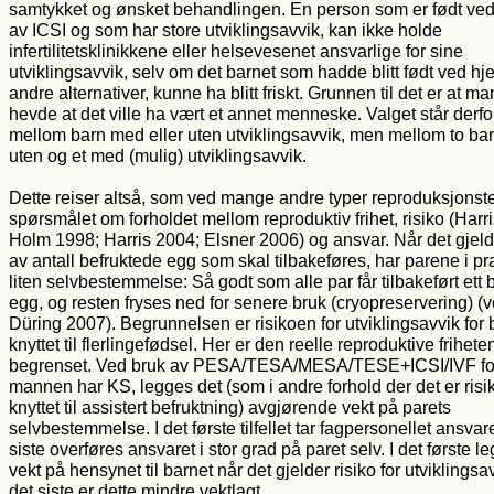
samtykket og ønsket behandlingen. En person som er født ved
av ICSI og som har store utviklingsavvik, kan ikke holde
infertilitetsklinikkene eller helsevesenet ansvarlige for sine
utviklingsavvik, selv om det barnet som hadde blitt født ved hj
andre alternativer, kunne ha blitt friskt. Grunnen til det er at m
hevde at det ville ha vært et annet menneske. Valget står derfo
mellom barn med eller uten utviklingsavvik, men mellom to bar
uten og et med (mulig) utviklingsavvik.
Dette reiser altså, som ved mange andre typer reproduksjonst
spørsmålet om forholdet mellom reproduktiv frihet, risiko (Harr
Holm 1998; Harris 2004; Elsner 2006) og ansvar. Når det gjeld
av antall befruktede egg som skal tilbakeføres, har parene i pr
liten selvbestemmelse: Så godt som alle par får tilbakeført ett b
egg, og resten fryses ned for senere bruk (cryopreservering) (
Düring 2007). Begrunnelsen er risikoen for utviklingsavvik for 
knyttet til flerlingefødsel. Her er den reelle reproduktive frihet
begrenset. Ved bruk av PESA/TESA/MESA/TESE+ICSI/IVF for
mannen har KS, legges det (som i andre forhold der det er risi
knyttet til assistert befruktning) avgjørende vekt på parets
selvbestemmelse. I det første tilfellet tar fagpersonellet ansvare
siste overføres ansvaret i stor grad på paret selv. I det første l
vekt på hensynet til barnet når det gjelder risiko for utviklingsav
det siste er dette mindre vektlagt.