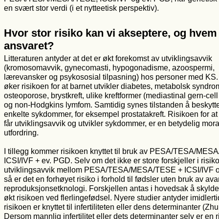
en svært stor verdi (i et nytteetisk perspektiv).
Hvor stor risiko kan vi akseptere, og hvem
ansvaret?
Litteraturen antyder at det er økt forekomst av utviklingsavvik
(kromosomavvik, gynecomasti, hypogonadisme, azoospermi,
lærevansker og psykososial tilpasning) hos personer med KS. I
øker risikoen for at barnet utvikler diabetes, metabolsk syndro
osteoporose, brystkreft, ulike kreftformer (mediastinal gern-cel
og non-Hodgkins lymfom. Samtidig synes tilstanden å beskytt
enkelte sykdommer, for eksempel prostatakreft. Risikoen for at
får utviklingsavvik og utvikler sykdommer, er en betydelig mor
utfordring.
I tillegg kommer risikoen knyttet til bruk av PESA/TESA/MES
ICSI/IVF + ev. PGD. Selv om det ikke er store forskjeller i risiko
utviklingsavvik mellom PESA/TESA/MESA/TESE + ICSI/IVF o
så er det en forhøyet risiko i forhold til fødsler uten bruk av av
reproduksjonsetknologi. Forskjellen antas i hovedsak å skyld
økt risikoen ved flerlingefødsel. Nyere studier antyder imidlerti
risikoen er knyttet til infertiliteten eller dens determinanter (Zh
Dersom mannlig infertilitet eller dets determinanter selv er en ri