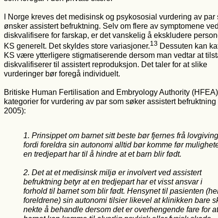
I Norge kreves det medisinsk og psykososial vurdering av par
ønsker assistert befruktning. Selv om flere av symptomene ve
diskvalifisere for farskap, er det vanskelig å ekskludere perso
13
KS generelt. Det skyldes store variasjoner.
Dessuten kan ka
KS være ytterligere stigmatiserende dersom man vedtar at tils
diskvalifiserer til assistert reproduksjon. Det taler for at slike
vurderinger bør foregå individuelt.
Britiske Human Fertilisation and Embryology Authority (HFEA) 
kategorier for vurdering av par som søker assistert befruktnin
2005):
1. Prinsippet om barnet sitt beste bør fjernes frå lovgivin
fordi foreldra sin autonomi alltid bør komme før mulighet
en tredjepart har til å hindre at et barn blir født.
2. Det at et medisinsk miljø er involvert ved assistert
befruktning betyr at en tredjepart har et visst ansvar i
forhold til barnet som blir født. Hensynet til pasienten (he
foreldrene) sin autonomi tilsier likevel at klinikken bare s
nekte å behandle dersom det er overhengende fare for a