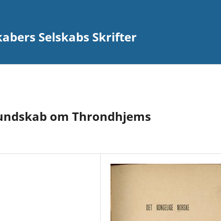
abers Selskabs Skrifter
l Kundskab om Throndhjems