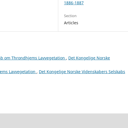
1886-1887
Section
Articles
skab om Throndhjems Lavvegetation
,
Det Kongelige Norske
jems Lavvegetation
,
Det Kongelige Norske Videnskabers Selskabs