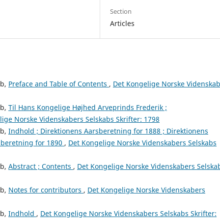
Section
Articles
ab,
Preface and Table of Contents
,
Det Kongelige Norske Videnska
ab,
Til Hans Kongelige Højhed Arveprinds Frederik ;
ige Norske Videnskabers Selskabs Skrifter: 1798
ab,
Indhold ; Direktionens Aarsberetning for 1888 ; Direktionens
sberetning for 1890
,
Det Kongelige Norske Videnskabers Selskabs
ab,
Abstract ; Contents
,
Det Kongelige Norske Videnskabers Selska
ab,
Notes for contributors
,
Det Kongelige Norske Videnskabers
ab,
Indhold
,
Det Kongelige Norske Videnskabers Selskabs Skrifter: