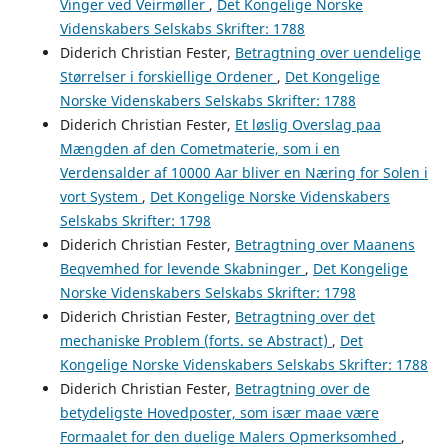
Vinger ved Veirmøller
,
Det Kongelige Norske
Videnskabers Selskabs Skrifter: 1788
Diderich Christian Fester,
Betragtning over uendelige
Størrelser i forskiellige Ordener
,
Det Kongelige
Norske Videnskabers Selskabs Skrifter: 1788
Diderich Christian Fester,
Et løslig Overslag paa
Mængden af den Cometmaterie, som i en
Verdensalder af 10000 Aar bliver en Næring for Solen i
vort System
,
Det Kongelige Norske Videnskabers
Selskabs Skrifter: 1798
Diderich Christian Fester,
Betragtning over Maanens
Beqvemhed for levende Skabninger
,
Det Kongelige
Norske Videnskabers Selskabs Skrifter: 1798
Diderich Christian Fester,
Betragtning over det
mechaniske Problem (forts. se Abstract)
,
Det
Kongelige Norske Videnskabers Selskabs Skrifter: 1788
Diderich Christian Fester,
Betragtning over de
betydeligste Hovedposter, som især maae være
Formaalet for den duelige Malers Opmerksomhed
,