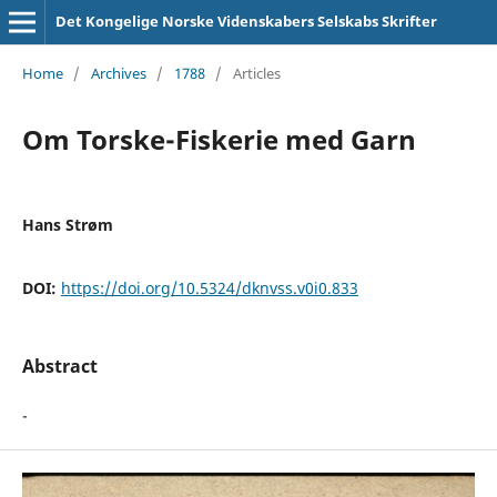
Det Kongelige Norske Videnskabers Selskabs Skrifter
Home
/
Archives
/
1788
/
Articles
Om Torske-Fiskerie med Garn
Hans Strøm
DOI:
https://doi.org/10.5324/dknvss.v0i0.833
Abstract
-