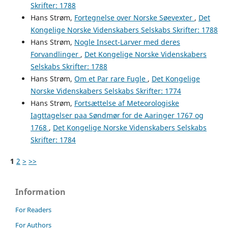
Skrifter: 1788
Hans Strøm,
Fortegnelse over Norske Søevexter
,
Det
Kongelige Norske Videnskabers Selskabs Skrifter: 1788
Hans Strøm,
Nogle Insect-Larver med deres
Forvandlinger
,
Det Kongelige Norske Videnskabers
Selskabs Skrifter: 1788
Hans Strøm,
Om et Par rare Fugle
,
Det Kongelige
Norske Videnskabers Selskabs Skrifter: 1774
Hans Strøm,
Fortsættelse af Meteorologiske
Iagttagelser paa Søndmør for de Aaringer 1767 og
1768
,
Det Kongelige Norske Videnskabers Selskabs
Skrifter: 1784
1
2
>
>>
Information
For Readers
For Authors