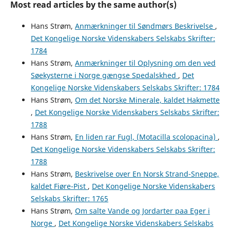
Most read articles by the same author(s)
Hans Strøm,
Anmærkninger til Søndmørs Beskrivelse
,
Det Kongelige Norske Videnskabers Selskabs Skrifter:
1784
Hans Strøm,
Anmærkninger til Oplysning om den ved
Søekysterne i Norge gængse Spedalskhed
,
Det
Kongelige Norske Videnskabers Selskabs Skrifter: 1784
Hans Strøm,
Om det Norske Minerale, kaldet Hakmette
,
Det Kongelige Norske Videnskabers Selskabs Skrifter:
1788
Hans Strøm,
En liden rar Fugl, (Motacilla scolopacina)
,
Det Kongelige Norske Videnskabers Selskabs Skrifter:
1788
Hans Strøm,
Beskrivelse over En Norsk Strand-Sneppe,
kaldet Fiøre-Pist
,
Det Kongelige Norske Videnskabers
Selskabs Skrifter: 1765
Hans Strøm,
Om salte Vande og Jordarter paa Eger i
Norge
,
Det Kongelige Norske Videnskabers Selskabs