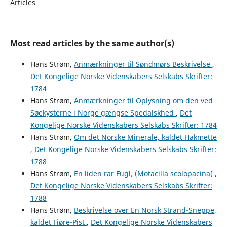
Articles
Most read articles by the same author(s)
Hans Strøm,
Anmærkninger til Søndmørs Beskrivelse
,
Det Kongelige Norske Videnskabers Selskabs Skrifter:
1784
Hans Strøm,
Anmærkninger til Oplysning om den ved
Søekysterne i Norge gængse Spedalskhed
,
Det
Kongelige Norske Videnskabers Selskabs Skrifter: 1784
Hans Strøm,
Om det Norske Minerale, kaldet Hakmette
,
Det Kongelige Norske Videnskabers Selskabs Skrifter:
1788
Hans Strøm,
En liden rar Fugl, (Motacilla scolopacina)
,
Det Kongelige Norske Videnskabers Selskabs Skrifter:
1788
Hans Strøm,
Beskrivelse over En Norsk Strand-Sneppe,
kaldet Fiøre-Pist
,
Det Kongelige Norske Videnskabers