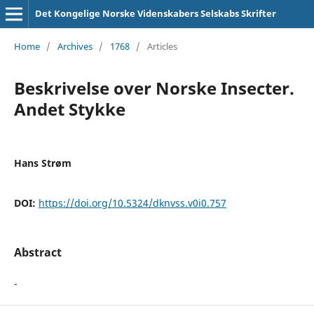
Det Kongelige Norske Videnskabers Selskabs Skrifter
Home
/
Archives
/
1768
/
Articles
Beskrivelse over Norske Insecter.
Andet Stykke
Hans Strøm
DOI:
https://doi.org/10.5324/dknvss.v0i0.757
Abstract
-