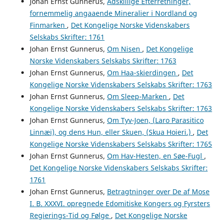
Johan Ernst Gunnerus,
Adskillige Efterretninger,
fornemmelig angaaende Mineralier i Nordland og
Finmarken
,
Det Kongelige Norske Videnskabers
Selskabs Skrifter: 1761
Johan Ernst Gunnerus,
Om Nisen
,
Det Kongelige
Norske Videnskabers Selskabs Skrifter: 1763
Johan Ernst Gunnerus,
Om Haa-skierdingen
,
Det
Kongelige Norske Videnskabers Selskabs Skrifter: 1763
Johan Ernst Gunnerus,
Om Sleep-Marken
,
Det
Kongelige Norske Videnskabers Selskabs Skrifter: 1763
Johan Ernst Gunnerus,
Om Tyv-Joen, (Laro Parasitico
Linnæi), og dens Hun, eller Skuen, (Skua Hoieri.)
,
Det
Kongelige Norske Videnskabers Selskabs Skrifter: 1765
Johan Ernst Gunnerus,
Om Hav-Hesten, en Søe-Fugl
,
Det Kongelige Norske Videnskabers Selskabs Skrifter:
1761
Johan Ernst Gunnerus,
Betragtninger over De af Mose
I. B. XXXVI. opregnede Edomitiske Kongers og Fyrsters
Regierings-Tid og Følge
,
Det Kongelige Norske