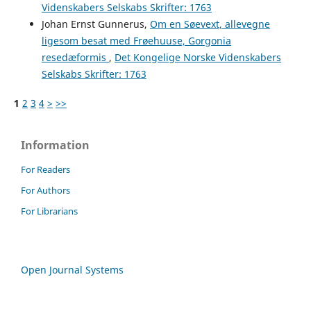
Videnskabers Selskabs Skrifter: 1763
Johan Ernst Gunnerus,
Om en Søevext, allevegne
ligesom besat med Frøehuuse, Gorgonia
resedæformis
,
Det Kongelige Norske Videnskabers
Selskabs Skrifter: 1763
1
2
3
4
>
>>
Information
For Readers
For Authors
For Librarians
Open Journal Systems