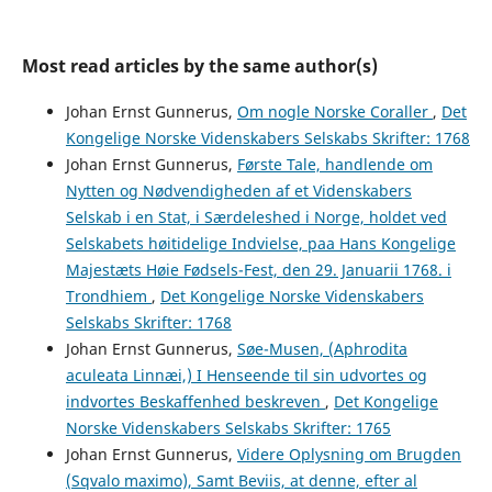
Most read articles by the same author(s)
Johan Ernst Gunnerus,
Om nogle Norske Coraller
,
Det
Kongelige Norske Videnskabers Selskabs Skrifter: 1768
Johan Ernst Gunnerus,
Første Tale, handlende om
Nytten og Nødvendigheden af et Videnskabers
Selskab i en Stat, i Særdeleshed i Norge, holdet ved
Selskabets høitidelige Indvielse, paa Hans Kongelige
Majestæts Høie Fødsels-Fest, den 29. Januarii 1768. i
Trondhiem
,
Det Kongelige Norske Videnskabers
Selskabs Skrifter: 1768
Johan Ernst Gunnerus,
Søe-Musen, (Aphrodita
aculeata Linnæi,) I Henseende til sin udvortes og
indvortes Beskaffenhed beskreven
,
Det Kongelige
Norske Videnskabers Selskabs Skrifter: 1765
Johan Ernst Gunnerus,
Videre Oplysning om Brugden
(Sqvalo maximo), Samt Beviis, at denne, efter al