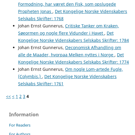
Formodning, har været den Fisk, som opslugede
Propheten Jonas
,
Det Kongelige Norske Videnskabers
Selskabs Skrifter: 1768
Johan Ernst Gunnerus,
Critiske Tanker om Kraken,
Søeormen og nogle flere Vidunder i Havet
,
Det
Kongelige Norske Videnskabers Selskabs Skrifter: 1784
Johan Ernst Gunnerus,
Oeconomisk Afhandling om
alle de Maader, hvorpaa Melken nyttes i Norge
,
Det
Kongelige Norske Videnskabers Selskabs Skrifter: 1774
Johan Ernst Gunnerus,
Om nogle Lom-artede Fugle,
(Colymbis.)
,
Det Kongelige Norske Videnskabers
Selskabs Skrifter: 1761
<<
<
1
2
3
4
Information
For Readers
For Authors