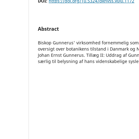
DOI:
https://doi.org/10.5324/dknvss.v0i0.1172
Abstract
Biskop Gunnerus' virksomhed fornemmelig som 
oversigt over botanikens tilstand i Danmark og N
Johan Ernst Gunnerus. Tillæg II: Uddrag af Gunn
særlig til belysning af hans videnskabelige sysle