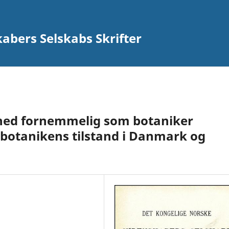
abers Selskabs Skrifter
hed fornemmelig som botaniker
r botanikens tilstand i Danmark og