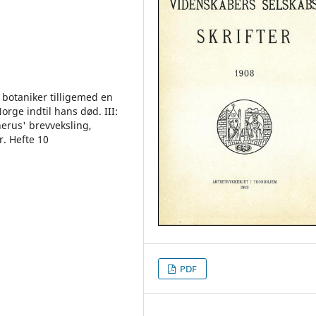
botaniker tilligemed en
orge indtil hans død. III:
erus' brevveksling,
r. Hefte 10
PDF