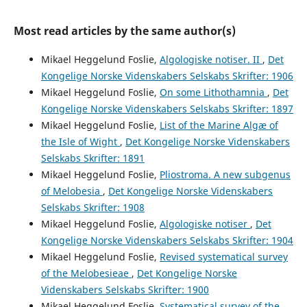
Most read articles by the same author(s)
Mikael Heggelund Foslie,
Algologiske notiser. II
,
Det
Kongelige Norske Videnskabers Selskabs Skrifter: 1906
Mikael Heggelund Foslie,
On some Lithothamnia
,
Det
Kongelige Norske Videnskabers Selskabs Skrifter: 1897
Mikael Heggelund Foslie,
List of the Marine Algæ of
the Isle of Wight
,
Det Kongelige Norske Videnskabers
Selskabs Skrifter: 1891
Mikael Heggelund Foslie,
Pliostroma. A new subgenus
of Melobesia
,
Det Kongelige Norske Videnskabers
Selskabs Skrifter: 1908
Mikael Heggelund Foslie,
Algologiske notiser
,
Det
Kongelige Norske Videnskabers Selskabs Skrifter: 1904
Mikael Heggelund Foslie,
Revised systematical survey
of the Melobesieae
,
Det Kongelige Norske
Videnskabers Selskabs Skrifter: 1900
Mikael Heggelund Foslie,
Systematical survey of the