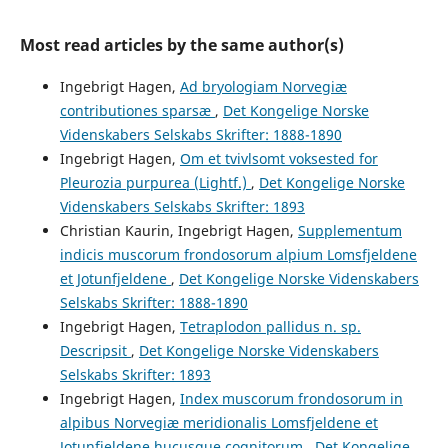
Most read articles by the same author(s)
Ingebrigt Hagen,
Ad bryologiam Norvegiæ
contributiones sparsæ
,
Det Kongelige Norske
Videnskabers Selskabs Skrifter: 1888-1890
Ingebrigt Hagen,
Om et tvivlsomt voksested for
Pleurozia purpurea (Lightf.)
,
Det Kongelige Norske
Videnskabers Selskabs Skrifter: 1893
Christian Kaurin, Ingebrigt Hagen,
Supplementum
indicis muscorum frondosorum alpium Lomsfjeldene
et Jotunfjeldene
,
Det Kongelige Norske Videnskabers
Selskabs Skrifter: 1888-1890
Ingebrigt Hagen,
Tetraplodon pallidus n. sp.
Descripsit
,
Det Kongelige Norske Videnskabers
Selskabs Skrifter: 1893
Ingebrigt Hagen,
Index muscorum frondosorum in
alpibus Norvegiæ meridionalis Lomsfjeldene et
Jotunfjeldene hucusque cognitorum
,
Det Kongelige