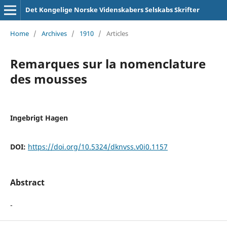
Det Kongelige Norske Videnskabers Selskabs Skrifter
Home
/
Archives
/
1910
/
Articles
Remarques sur la nomenclature
des mousses
Ingebrigt Hagen
DOI:
https://doi.org/10.5324/dknvss.v0i0.1157
Abstract
-